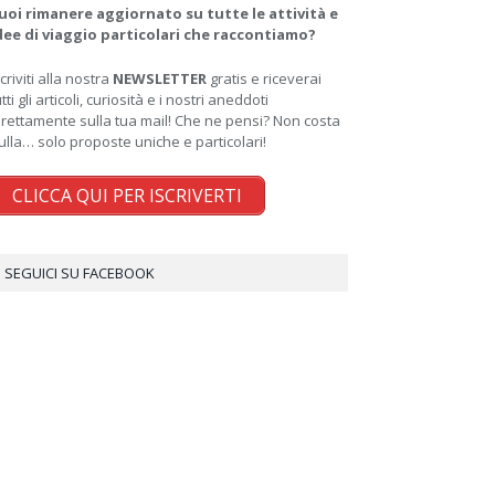
uoi rimanere aggiornato su tutte le attività e
dee di viaggio particolari che raccontiamo?
scriviti alla nostra
NEWSLETTER
gratis e riceverai
utti gli articoli, curiosità e i nostri aneddoti
irettamente sulla tua mail! Che ne pensi? Non costa
ulla… solo proposte uniche e particolari!
CLICCA QUI PER ISCRIVERTI
SEGUICI SU FACEBOOK