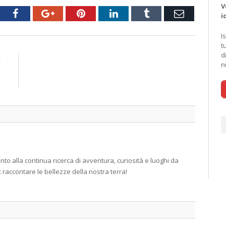
V
tter
Facebook
Google+
Pinterest
LinkedIn
Tumblr
Email
i
I
t
d
E
n
e
e
 alla continua ricerca di avventura, curiosità e luoghi da
: raccontare le bellezze della nostra terra!