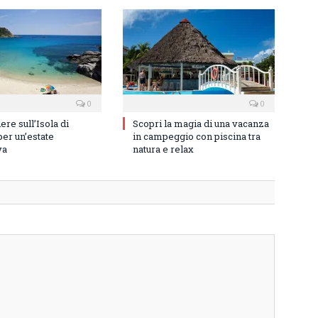
0
0
re sull’Isola di
Scopri la magia di una vacanza
er un’estate
in campeggio con piscina tra
va
natura e relax