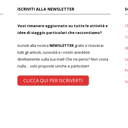
ISCRIVITI ALLA NEWSLETTER
S
Vuoi rimanere aggiornato su tutte le attività e
C
idee di viaggio particolari che raccontiamo?
C
Iscriviti alla nostra
NEWSLETTER
gratis e riceverai
Id
tutti gli articoli, curiosità e i nostri aneddoti
direttamente sulla tua mail! Che ne pensi? Non costa
L
nulla… solo proposte uniche e particolari!
P
CLICCA QUI PER ISCRIVERTI
S