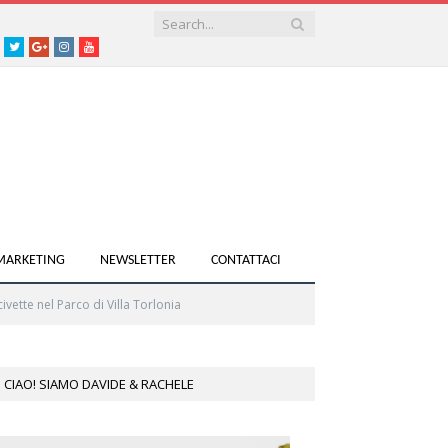
acebook
Twitter
Google+
instagram
youtube
 MARKETING
NEWSLETTER
CONTATTACI
civette nel Parco di Villa Torlonia
CIAO! SIAMO DAVIDE & RACHELE