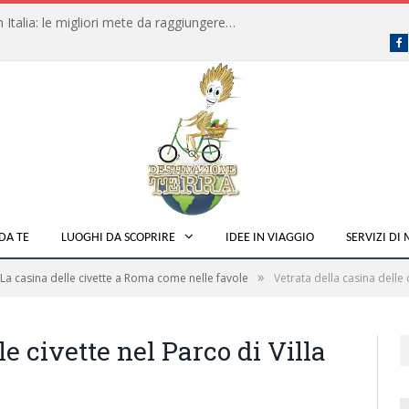
Dove fare campeggio libero in Italia: le migliori mete da raggiungere in traghetto
F
DA TE
LUOGHI DA SCOPRIRE
IDEE IN VIAGGIO
SERVIZI DI
»
La casina delle civette a Roma come nelle favole
Vetrata della casina delle 
le civette nel Parco di Villa