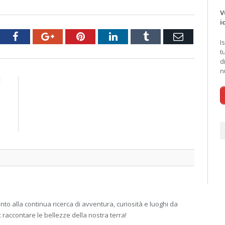
V
i
tter
Facebook
Google+
Pinterest
LinkedIn
Tumblr
Email
I
t
d
n
E
i
e
i
e
 alla continua ricerca di avventura, curiosità e luoghi da
: raccontare le bellezze della nostra terra!