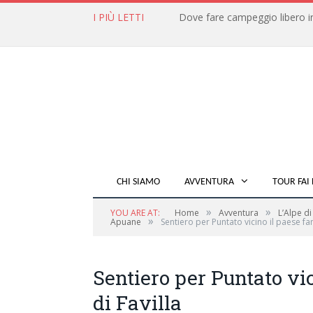
I PIÙ LETTI
CHI SIAMO
AVVENTURA
TOUR FAI 
»
»
YOU ARE AT:
Home
Avventura
L’Alpe d
»
Apuane
Sentiero per Puntato vicino il paese fa
Sentiero per Puntato vi
di Favilla