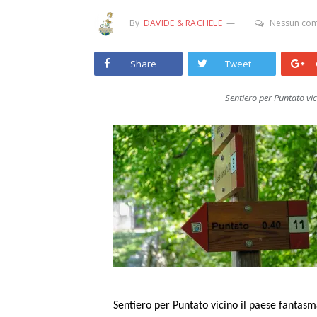
By
DAVIDE & RACHELE
Nessun co
Share
Tweet
Sentiero per Puntato vic
Sentiero per Puntato vicino il paese fantasma