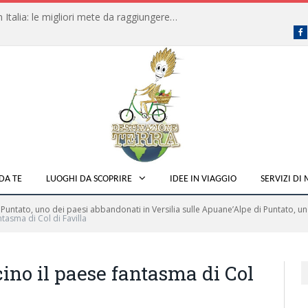
Dove fare campeggio libero in Italia: le migliori mete da raggiungere in traghetto
F
DA TE
LUOGHI DA SCOPRIRE
IDEE IN VIAGGIO
SERVIZI DI
i Puntato, uno dei paesi abbandonati in Versilia sulle Apuane’Alpe di Puntato, un
ntasma di Col di Favilla
cino il paese fantasma di Col