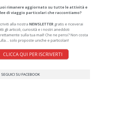
uoi rimanere aggiornato su tutte le attività e
dee di viaggio particolari che raccontiamo?
scriviti alla nostra
NEWSLETTER
gratis e riceverai
utti gli articoli, curiosità e i nostri aneddoti
irettamente sulla tua mail! Che ne pensi? Non costa
ulla… solo proposte uniche e particolari!
CLICCA QUI PER ISCRIVERTI
SEGUICI SU FACEBOOK