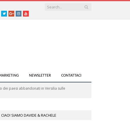
acebook
Twitter
Google+
instagram
youtube
 MARKETING
NEWSLETTER
CONTATTACI
o dei paesi abbandonati in Versilia sulle
CIAO! SIAMO DAVIDE & RACHELE