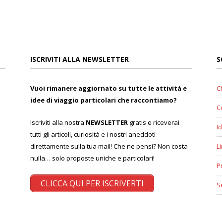
ISCRIVITI ALLA NEWSLETTER
S
Vuoi rimanere aggiornato su tutte le attività e
C
idee di viaggio particolari che raccontiamo?
C
Iscriviti alla nostra
NEWSLETTER
gratis e riceverai
Id
tutti gli articoli, curiosità e i nostri aneddoti
direttamente sulla tua mail! Che ne pensi? Non costa
L
nulla… solo proposte uniche e particolari!
P
CLICCA QUI PER ISCRIVERTI
S