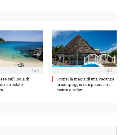
0
0
re sull’Isola di
Scopri la magia di una vacanza
er un’estate
in campeggio con piscina tra
va
natura e relax