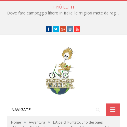
I PIÙ LETTI
Dove fare campeggio libero in Italia: le migliori mete da raggiungere in traghetto
Facebook
Twitter
Google+
instagram
youtube
NAVIGATE
»
»
Home
Avventura
L’Alpe di Puntato, uno dei paesi