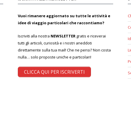
Vuoi rimanere aggiornato su tutte le attività e
C
idee di viaggio particolari che raccontiamo?
C
Iscriviti alla nostra
NEWSLETTER
gratis e riceverai
Id
tutti gli articoli, curiosità e i nostri aneddoti
direttamente sulla tua mail! Che ne pensi? Non costa
L
nulla… solo proposte uniche e particolari!
P
CLICCA QUI PER ISCRIVERTI
S