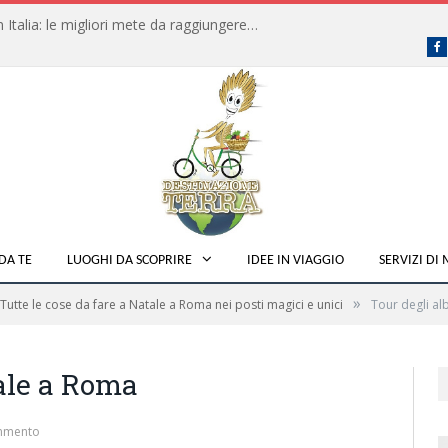
Dove fare campeggio libero in Italia: le migliori mete da raggiungere in traghetto
F
DA TE
LUOGHI DA SCOPRIRE
IDEE IN VIAGGIO
SERVIZI DI
»
Tutte le cose da fare a Natale a Roma nei posti magici e unici
Tour degli al
tale a Roma
mmento