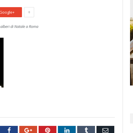
+
Google+
 alberi di Natale a Roma
tter
Facebook
Google+
Pinterest
LinkedIn
Tumblr
Email