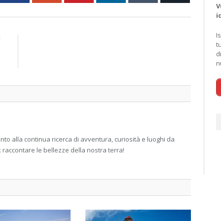
V
i
I
E
t
i
d
i
n
 alla continua ricerca di avventura, curiosità e luoghi da
: raccontare le bellezze della nostra terra!