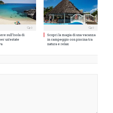
0
0
re sull’Isola di
Scopri la magia di una vacanza
er un’estate
in campeggio con piscina tra
va
natura e relax