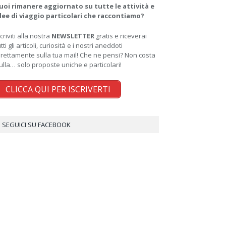
uoi rimanere aggiornato su tutte le attività e
dee di viaggio particolari che raccontiamo?
scriviti alla nostra
NEWSLETTER
gratis e riceverai
utti gli articoli, curiosità e i nostri aneddoti
irettamente sulla tua mail! Che ne pensi? Non costa
ulla… solo proposte uniche e particolari!
CLICCA QUI PER ISCRIVERTI
SEGUICI SU FACEBOOK