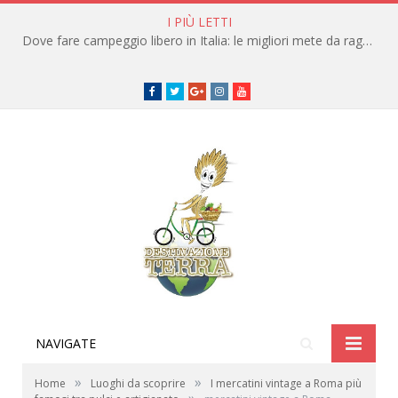
I PIÙ LETTI
Dove fare campeggio libero in Italia: le migliori mete da raggiungere in traghetto
Facebook
Twitter
Google+
instagram
youtube
NAVIGATE
»
»
Home
Luoghi da scoprire
I mercatini vintage a Roma più