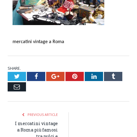
mercatini vintage a Roma
SHARE.
Twitter
Facebook
Google+
Pinterest
LinkedIn
Tumblr
Email
PREVIOUS ARTICLE
I mercatini vintage
a Roma più famosi
tra pulci e