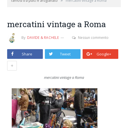
»
famosi tra pulci e artigianato
mercatini vintage a Roma
mercatini vintage a Roma
By
DAVIDE & RACHELE
Nessun commento
Share
Tweet
Google+
+
mercatini vintage a Roma