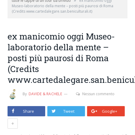
»
tutte le tappe di un tour da brivido
ex manicomio oggi
Museo-laboratorio della mente – posti più paurosi di Roma
(Credits www.cartedalegare.san.beniculturali.it)
ex manicomio oggi Museo-
laboratorio della mente –
posti più paurosi di Roma
(Credits
www.cartedalegare.san.benicult
By
DAVIDE & RACHELE
Nessun commento
Share
Tweet
Google+
+