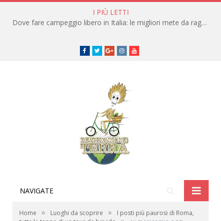
I PIÙ LETTI
Dove fare campeggio libero in Italia: le migliori mete da raggiungere in traghetto
Facebook
Twitter
Google+
instagram
youtube
NAVIGATE
»
»
Home
Luoghi da scoprire
I posti più paurosi di Roma,