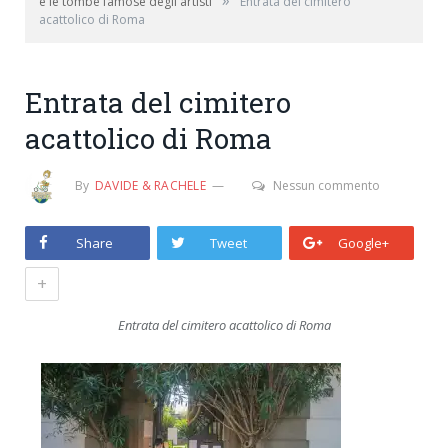
»
e le tombe famose degli artisti
Entrata del cimitero
acattolico di Roma
Entrata del cimitero
acattolico di Roma
By
DAVIDE & RACHELE
Nessun commento
Share
Tweet
Google+
+
Entrata del cimitero acattolico di Roma