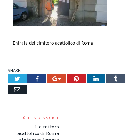
Entrata del cimitero acattolico di Roma
SHARE.
Twitter
Facebook
Google+
Pinterest
LinkedIn
Tumblr
Email
PREVIOUS ARTICLE
Il cimitero
acattolico di Roma
e le tombe famose