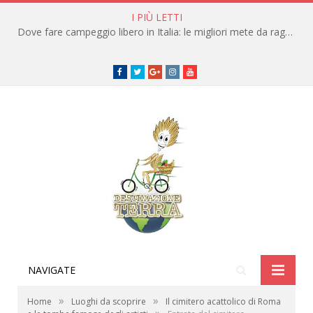
I PIÙ LETTI
Dove fare campeggio libero in Italia: le migliori mete da raggiungere in traghetto
Facebook
Twitter
Google+
instagram
youtube
NAVIGATE
»
»
Home
Luoghi da scoprire
Il cimitero acattolico di Roma