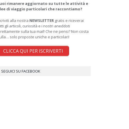
uoi rimanere aggiornato su tutte le attività e
dee di viaggio particolari che raccontiamo?
scriviti alla nostra
NEWSLETTER
gratis e riceverai
utti gli articoli, curiosità e i nostri aneddoti
irettamente sulla tua mail! Che ne pensi? Non costa
ulla… solo proposte uniche e particolari!
CLICCA QUI PER ISCRIVERTI
SEGUICI SU FACEBOOK