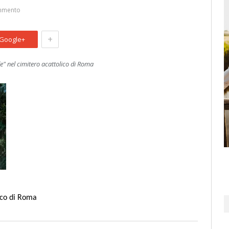
mmento
+
Google+
de" nel cimitero acattolico di Roma
lico di Roma