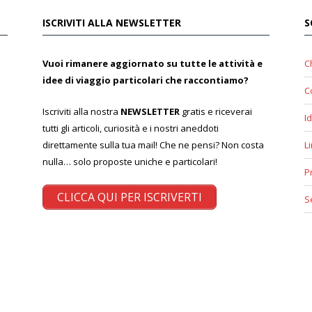
ISCRIVITI ALLA NEWSLETTER
S
Vuoi rimanere aggiornato su tutte le attività e
C
idee di viaggio particolari che raccontiamo?
C
Iscriviti alla nostra
NEWSLETTER
gratis e riceverai
Id
tutti gli articoli, curiosità e i nostri aneddoti
direttamente sulla tua mail! Che ne pensi? Non costa
L
nulla… solo proposte uniche e particolari!
P
CLICCA QUI PER ISCRIVERTI
S