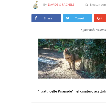
By
DAVIDE & RACHELE
Nessun co
Share
Tweet
"I gatti delle Pirami
“I gatti delle Piramide” nel cimitero acatto