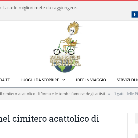
Dove fare campeggio libero in Italia: le migliori mete da raggiungere in traghetto
F
DA TE
LUOGHI DA SCOPRIRE
IDEE IN VIAGGIO
SERVIZI DI
»
Il cimitero acattolico di Roma e le tombe famose degli artisti
“I gatti delle
nel cimitero acattolico di