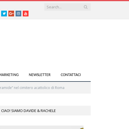
acebook
Twitter
Google+
instagram
youtube
 MARKETING
NEWSLETTER
CONTATTACI
 Piramide” nel cimitero acattolico di Roma
CIAO! SIAMO DAVIDE & RACHELE