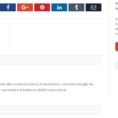
V
tter
Facebook
Google+
Pinterest
LinkedIn
Tumblr
Email
i
I
t
d
E
n
e
i
 alla continua ricerca di avventura, curiosità e luoghi da
: raccontare le bellezze della nostra terra!