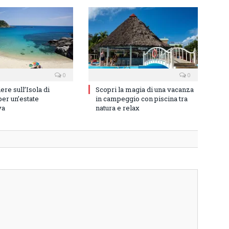
0
0
re sull’Isola di
Scopri la magia di una vacanza
er un’estate
in campeggio con piscina tra
va
natura e relax