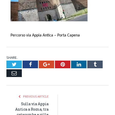
Percorso via Appia Antica – Porta Capena
SHARE.
Twitter
Facebook
Google+
Pinterest
LinkedIn
Tumblr
Email
PREVIOUS ARTICLE
Sulla via Appia
Antica a Roma, tra
catacombe e ville