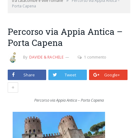
»
tra catacombe e ville romane
Percorso via Appia Antica –
Porta Capena
Percorso via Appia Antica –
Porta Capena
By
DAVIDE & RACHELE
1 commento
Share
Tweet
Google+
+
Percorso via Appia Antica – Porta Capena