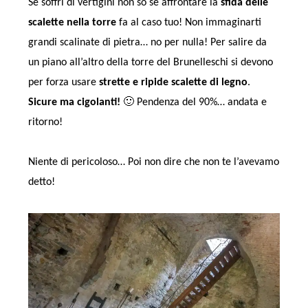
Se soffri di vertigini non so se affrontare la
sfida delle
scalette nella torre
fa al caso tuo! Non immaginarti
grandi scalinate di pietra… no per nulla! Per salire da
un piano all’altro della torre del Brunelleschi si devono
per forza usare
strette e ripide scalette di legno
.
Sicure ma cigolanti!
🙂 Pendenza del 90%… andata e
ritorno!
Niente di pericoloso… Poi non dire che non te l’avevamo
detto!