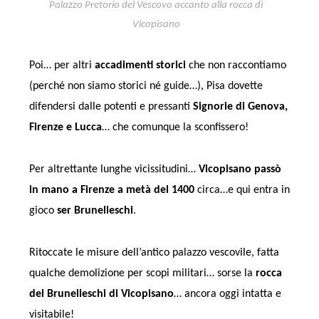
Palazzo Pretorio del Vescovo accanto alla rocca di
Vicopisano
Poi… per altri
accadimenti storici
che non raccontiamo
(perché non siamo storici né guide…), Pisa dovette
difendersi dalle potenti e pressanti
Signorie di Genova,
Firenze e Lucca
… che comunque la sconfissero!
Per altrettante lunghe vicissitudini…
Vicopisano passò
in mano a Firenze a metà del 1400
circa…e qui entra in
gioco
ser Brunelleschi
.
Ritoccate le misure dell’antico palazzo vescovile, fatta
qualche demolizione per scopi militari… sorse la
rocca
del Brunelleschi di Vicopisano
… ancora oggi intatta e
visitabile!