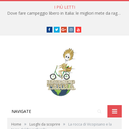
I PIÙ LETTI
Cosa vedere sull’Isola di Pianosa per un’estate alternativa
Facebook
Twitter
Google+
instagram
youtube
NAVIGATE
»
»
Home
Luoghi da scoprire
La rocca di Vicopisano e la