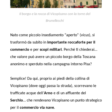
Il borgo e la rocca di Vicopisano con la torre del
Brunelleschi
Nato come piccolo insediamento “aperto” (
vicus
), si
trasformò da subito in
importante roccaforte per il
commercio
e per
scopi militari
. Perché ti chiederai…
che valore può avere un piccolo borgo della Toscana
anonimo e sperduto nella campagna intorno Pisa?
Semplice! Da qui, proprio ai piedi della collina di
Vicopisano (dove oggi passa la strada), scorrevano le
trafficate acque dell’
Arno
e di un affluente del
Serchio
… che rendevano Vicopisano un punto strategico
per il
commercio via nave
.