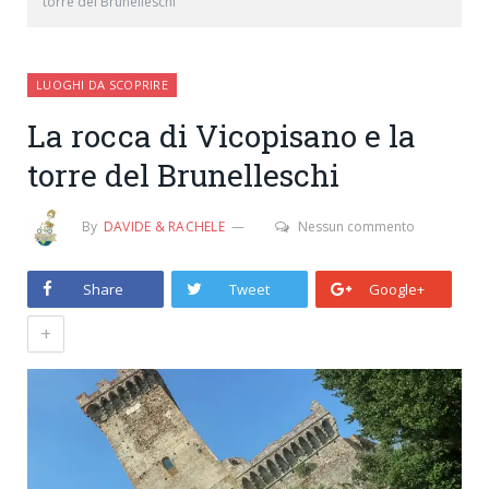
torre del Brunelleschi
LUOGHI DA SCOPRIRE
La rocca di Vicopisano e la
torre del Brunelleschi
By
DAVIDE & RACHELE
Nessun commento
Share
Tweet
Google+
+