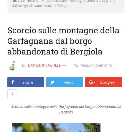
»
ruderi e mistero
Scorcio sulle montagne della Garfagnana
dal borgo abbandonato di Bergiola
Scorcio sulle montagne della
Garfagnana dal borgo
abbandonato di Bergiola
By
DAVIDE & RACHELE
Nessun commento
Share
Tweet
Google+
+
Scorcio sulle montagne della Garfagnana dal borgo abbandonato di
Bergiola