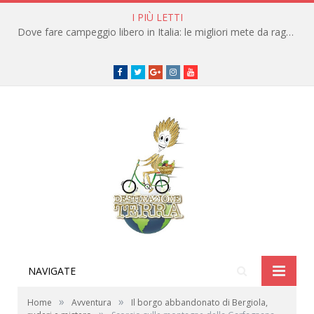
I PIÙ LETTI
Dove fare campeggio libero in Italia: le migliori mete da raggiungere in traghetto
Facebook
Twitter
Google+
instagram
youtube
NAVIGATE
»
»
Home
Avventura
Il borgo abbandonato di Bergiola,