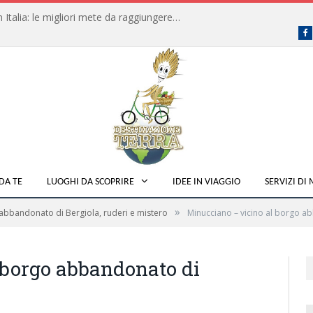
Dove fare campeggio libero in Italia: le migliori mete da raggiungere in traghetto
F
DA TE
LUOGHI DA SCOPRIRE
IDEE IN VIAGGIO
SERVIZI DI
»
 abbandonato di Bergiola, ruderi e mistero
Minucciano – vicino al borgo a
 borgo abbandonato di