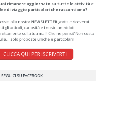
uoi rimanere aggiornato su tutte le attività e
dee di viaggio particolari che raccontiamo?
scriviti alla nostra
NEWSLETTER
gratis e riceverai
utti gli articoli, curiosità e i nostri aneddoti
irettamente sulla tua mail! Che ne pensi? Non costa
ulla… solo proposte uniche e particolari!
CLICCA QUI PER ISCRIVERTI
SEGUICI SU FACEBOOK