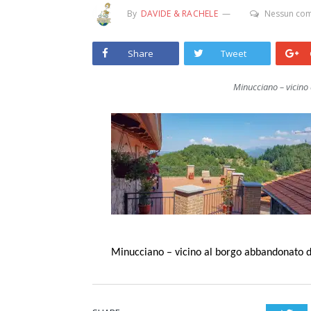
By
DAVIDE & RACHELE
Nessun co
Share
Tweet
Minucciano – vicino
Minucciano – vicino al borgo abbandonato d