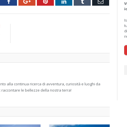
tter
Facebook
Google+
Pinterest
LinkedIn
Tumblr
Email
V
i
I
t
E
d
e
n
o
 alla continua ricerca di avventura, curiosità e luoghi da
: raccontare le bellezze della nostra terra!