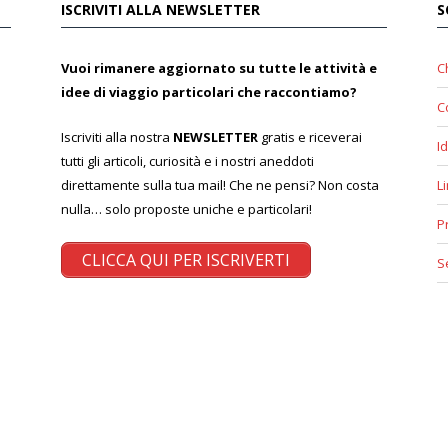
ISCRIVITI ALLA NEWSLETTER
S
Vuoi rimanere aggiornato su tutte le attività e
C
idee di viaggio particolari che raccontiamo?
C
Iscriviti alla nostra
NEWSLETTER
gratis e riceverai
Id
tutti gli articoli, curiosità e i nostri aneddoti
direttamente sulla tua mail! Che ne pensi? Non costa
L
nulla… solo proposte uniche e particolari!
P
CLICCA QUI PER ISCRIVERTI
S