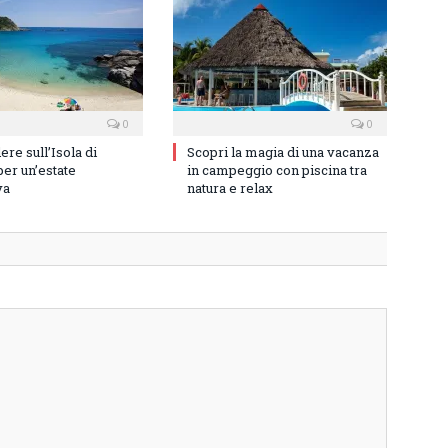
0
0
re sull’Isola di
Scopri la magia di una vacanza
er un’estate
in campeggio con piscina tra
va
natura e relax