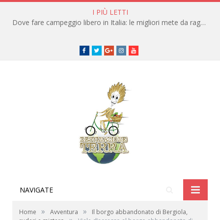
I PIÙ LETTI
Dove fare campeggio libero in Italia: le migliori mete da raggiungere in traghetto
Facebook
Twitter
Google+
instagram
youtube
NAVIGATE
»
»
Home
Avventura
Il borgo abbandonato di Bergiola,