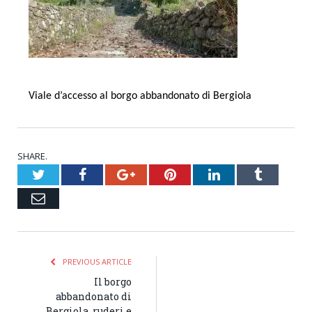
Viale d’accesso al borgo abbandonato di Bergiola
SHARE.
Twitter
Facebook
Google+
Pinterest
LinkedIn
Tumblr
Email
PREVIOUS ARTICLE
Il borgo
abbandonato di
Bergiola, ruderi e