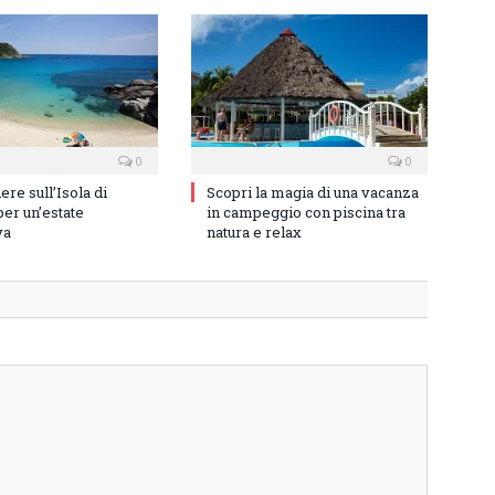
0
0
re sull’Isola di
Scopri la magia di una vacanza
er un’estate
in campeggio con piscina tra
va
natura e relax