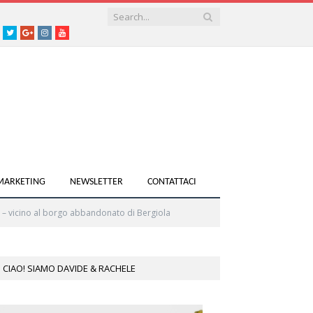
acebook
Twitter
Google+
instagram
youtube
 MARKETING
NEWSLETTER
CONTATTACI
o – vicino al borgo abbandonato di Bergiola
CIAO! SIAMO DAVIDE & RACHELE