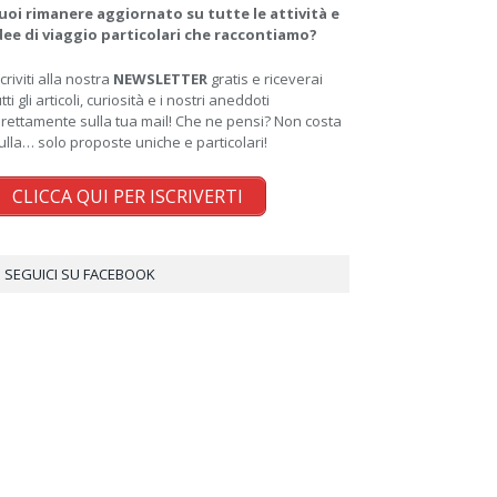
uoi rimanere aggiornato su tutte le attività e
dee di viaggio particolari che raccontiamo?
scriviti alla nostra
NEWSLETTER
gratis e riceverai
utti gli articoli, curiosità e i nostri aneddoti
irettamente sulla tua mail! Che ne pensi? Non costa
ulla… solo proposte uniche e particolari!
CLICCA QUI PER ISCRIVERTI
SEGUICI SU FACEBOOK