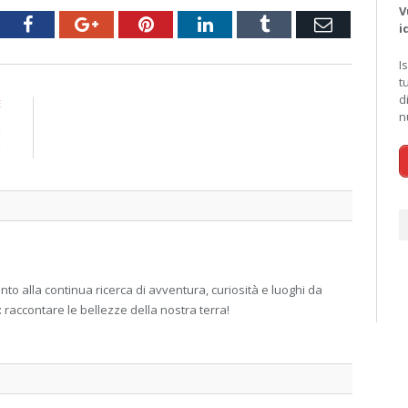
V
tter
Facebook
Google+
Pinterest
LinkedIn
Tumblr
Email
i
I
t
d
E
n
e
o
 alla continua ricerca di avventura, curiosità e luoghi da
: raccontare le bellezze della nostra terra!