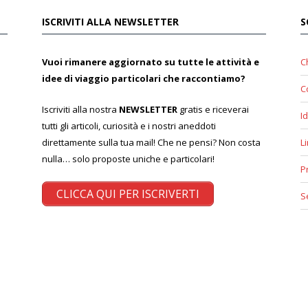
ISCRIVITI ALLA NEWSLETTER
S
Vuoi rimanere aggiornato su tutte le attività e
C
idee di viaggio particolari che raccontiamo?
C
Iscriviti alla nostra
NEWSLETTER
gratis e riceverai
Id
tutti gli articoli, curiosità e i nostri aneddoti
direttamente sulla tua mail! Che ne pensi? Non costa
L
nulla… solo proposte uniche e particolari!
P
CLICCA QUI PER ISCRIVERTI
S