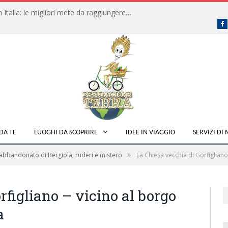
Dove fare campeggio libero in Italia: le migliori mete da raggiungere in traghetto
F
DA TE
LUOGHI DA SCOPRIRE
IDEE IN VIAGGIO
SERVIZI DI
»
 abbandonato di Bergiola, ruderi e mistero
La Chiesa vecchia di Gorfiglian
rfigliano – vicino al borgo
a