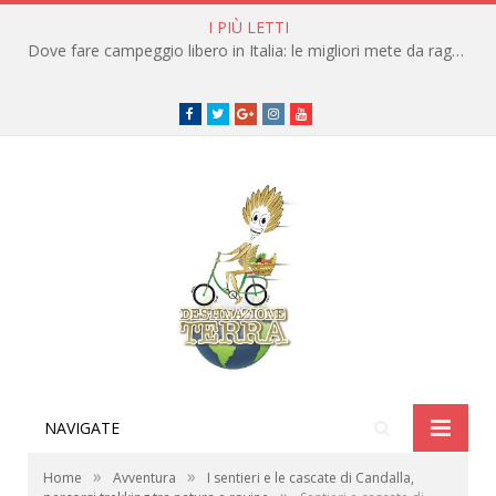
I PIÙ LETTI
Dove fare campeggio libero in Italia: le migliori mete da raggiungere in traghetto
Facebook
Twitter
Google+
instagram
youtube
NAVIGATE
»
»
Home
Avventura
I sentieri e le cascate di Candalla,