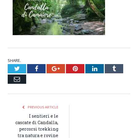
SHARE.
Twitter
Facebook
Google+
Pinterest
LinkedIn
Tumblr
Email
PREVIOUS ARTICLE
I sentieri e le
cascate di Candalla,
percorsi trekking
tra natura e rovine