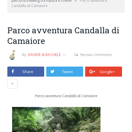
»
percorsi trekking tra natura e rovine
Parco avventura
Candalla di Camaiore
Parco avventura Candalla di
Camaiore
By
DAVIDE & RACHELE
Nessun commento
Share
Tweet
Google+
+
Parco avventura Candalla di Camaiore