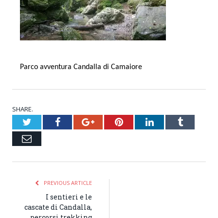
Parco avventura Candalla di Camaiore
SHARE.
Twitter
Facebook
Google+
Pinterest
LinkedIn
Tumblr
Email
PREVIOUS ARTICLE
I sentieri e le
cascate di Candalla,
percorsi trekking