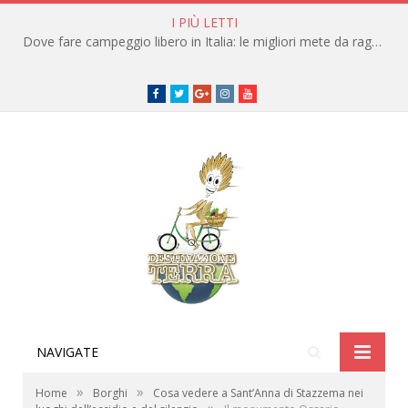
I PIÙ LETTI
Dove fare campeggio libero in Italia: le migliori mete da raggiungere in traghetto
Facebook
Twitter
Google+
instagram
youtube
NAVIGATE
»
»
Home
Borghi
Cosa vedere a Sant’Anna di Stazzema nei