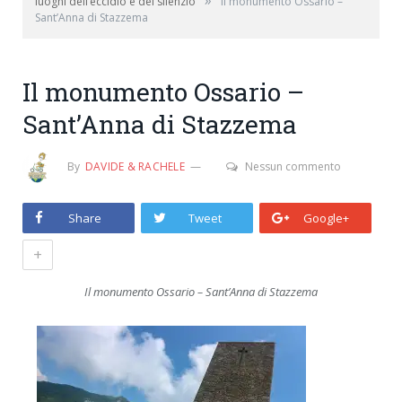
»
luoghi dell’eccidio e del silenzio
Il monumento Ossario –
Sant’Anna di Stazzema
Il monumento Ossario –
Sant’Anna di Stazzema
By
DAVIDE & RACHELE
Nessun commento
Share
Tweet
Google+
+
Il monumento Ossario – Sant’Anna di Stazzema