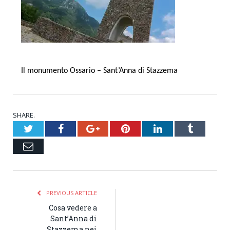
Il monumento Ossario – Sant’Anna di Stazzema
SHARE.
Twitter
Facebook
Google+
Pinterest
LinkedIn
Tumblr
Email
PREVIOUS ARTICLE
Cosa vedere a
Sant’Anna di
Stazzema nei