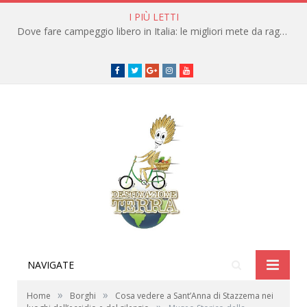
I PIÙ LETTI
Dove fare campeggio libero in Italia: le migliori mete da raggiungere in traghetto
Facebook
Twitter
Google+
instagram
youtube
NAVIGATE
»
»
Home
Borghi
Cosa vedere a Sant’Anna di Stazzema nei