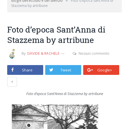
»
luoghi dell’eccidio e del silenzio
Foto d’epoca Sant’Anna di
Stazzema by artribune
Foto d’epoca Sant’Anna di
Stazzema by artribune
By
DAVIDE & RACHELE
Nessun commento
Share
Tweet
Google+
+
Foto d’epoca Sant’Anna di Stazzema by artribune