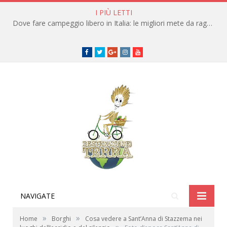
I PIÙ LETTI
Dove fare campeggio libero in Italia: le migliori mete da raggiungere in traghetto
Facebook
Twitter
Google+
instagram
youtube
NAVIGATE
»
»
Home
Borghi
Cosa vedere a Sant’Anna di Stazzema nei