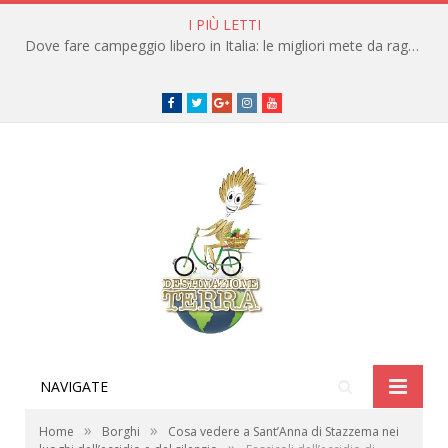
I PIÙ LETTI
Dove fare campeggio libero in Italia: le migliori mete da raggiungere in traghetto
Facebook
Twitter
Google+
instagram
youtube
NAVIGATE
»
»
Home
Borghi
Cosa vedere a Sant’Anna di Stazzema nei