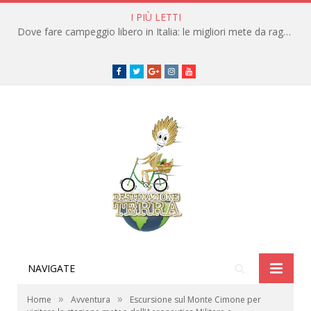
I PIÙ LETTI
Dove fare campeggio libero in Italia: le migliori mete da raggiungere in traghetto
Facebook
Twitter
Google+
instagram
youtube
NAVIGATE
»
»
Home
Avventura
Escursione sul Monte Cimone per