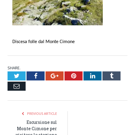
Discesa folle dal Monte Cimone
SHARE.
Twitter
Facebook
Google+
Pinterest
LinkedIn
Tumblr
Email
PREVIOUS ARTICLE
Escursione sul
Monte Cimone per
visitare la stazione