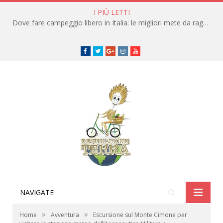
I PIÙ LETTI
Dove fare campeggio libero in Italia: le migliori mete da raggiungere in traghetto
Facebook
Twitter
Google+
instagram
youtube
NAVIGATE
»
»
Home
Avventura
Escursione sul Monte Cimone per