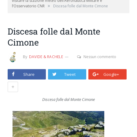
visitare la stazione meteo dell’Aeronautica Militare e
»
l’Osservatorio CNR
Discesa folle dal Monte Cimone
Discesa folle dal Monte
Cimone
By
DAVIDE & RACHELE
Nessun commento
Share
Tweet
Google+
+
Discesa folle dal Monte Cimone