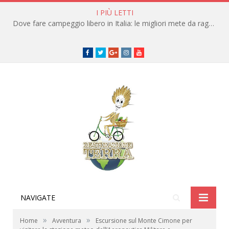
I PIÙ LETTI
Dove fare campeggio libero in Italia: le migliori mete da raggiungere in traghetto
Facebook
Twitter
Google+
instagram
youtube
NAVIGATE
»
»
Home
Avventura
Escursione sul Monte Cimone per