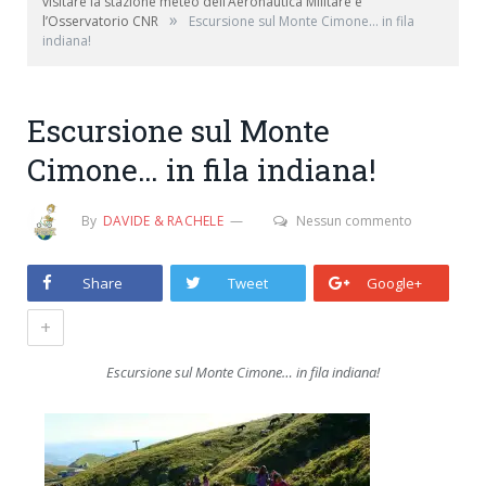
visitare la stazione meteo dell’Aeronautica Militare e
»
l’Osservatorio CNR
Escursione sul Monte Cimone… in fila
indiana!
Escursione sul Monte
Cimone… in fila indiana!
By
DAVIDE & RACHELE
Nessun commento
Share
Tweet
Google+
+
Escursione sul Monte Cimone… in fila indiana!