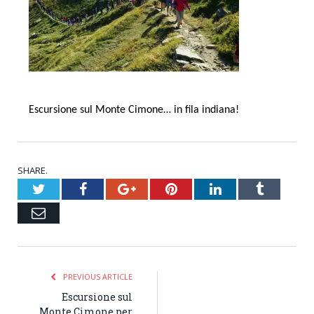
Escursione sul Monte Cimone… in fila indiana!
SHARE.
Twitter
Facebook
Google+
Pinterest
LinkedIn
Tumblr
Email
PREVIOUS ARTICLE
Escursione sul
Monte Cimone per