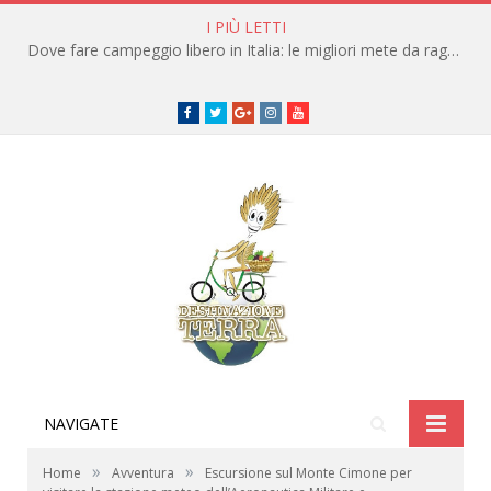
I PIÙ LETTI
Dove fare campeggio libero in Italia: le migliori mete da raggiungere in traghetto
Facebook
Twitter
Google+
instagram
youtube
NAVIGATE
»
»
Home
Avventura
Escursione sul Monte Cimone per