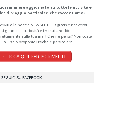
uoi rimanere aggiornato su tutte le attività e
dee di viaggio particolari che raccontiamo?
scriviti alla nostra
NEWSLETTER
gratis e riceverai
utti gli articoli, curiosità e i nostri aneddoti
irettamente sulla tua mail! Che ne pensi? Non costa
ulla… solo proposte uniche e particolari!
CLICCA QUI PER ISCRIVERTI
SEGUICI SU FACEBOOK