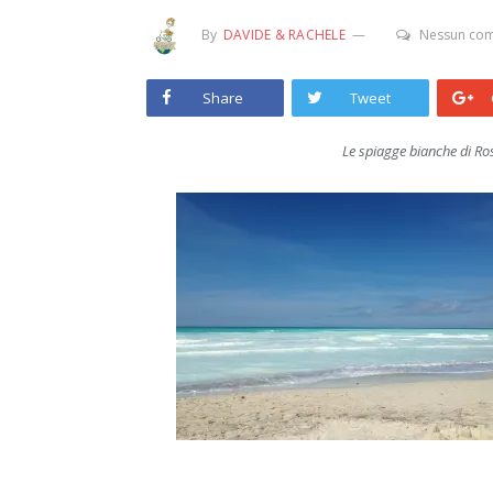
By
DAVIDE & RACHELE
Nessun co
Share
Tweet
Le spiagge bianche di Ro