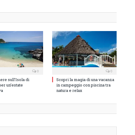
0
0
re sull’Isola di
Scopri la magia di una vacanza
er un’estate
in campeggio con piscina tra
va
natura e relax