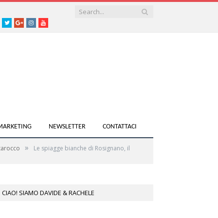
acebook
Twitter
Google+
instagram
youtube
 MARKETING
NEWSLETTER
CONTATTACI
»
 tarocco
Le spiagge bianche di Rosignano, il
CIAO! SIAMO DAVIDE & RACHELE