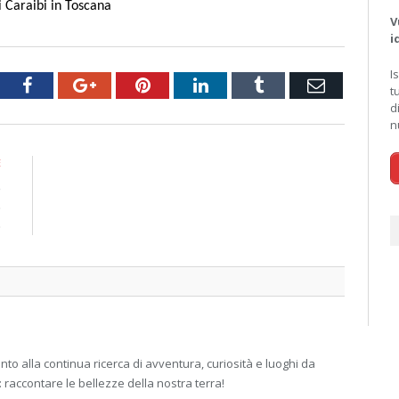
i Caraibi in Toscana
V
i
I
tter
Facebook
Google+
Pinterest
LinkedIn
Tumblr
Email
t
d
n
E
e
o
o
 alla continua ricerca di avventura, curiosità e luoghi da
: raccontare le bellezze della nostra terra!