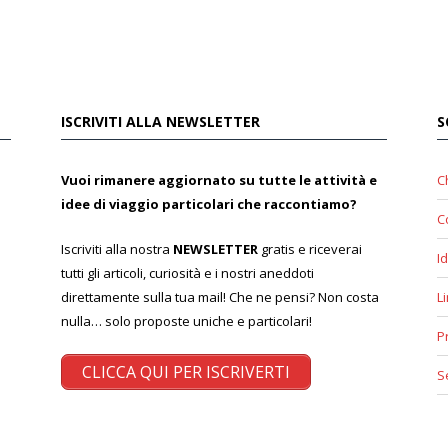
ISCRIVITI ALLA NEWSLETTER
S
Vuoi rimanere aggiornato su tutte le attività e
C
idee di viaggio particolari che raccontiamo?
C
Iscriviti alla nostra
NEWSLETTER
gratis e riceverai
Id
tutti gli articoli, curiosità e i nostri aneddoti
direttamente sulla tua mail! Che ne pensi? Non costa
L
nulla… solo proposte uniche e particolari!
P
CLICCA QUI PER ISCRIVERTI
S