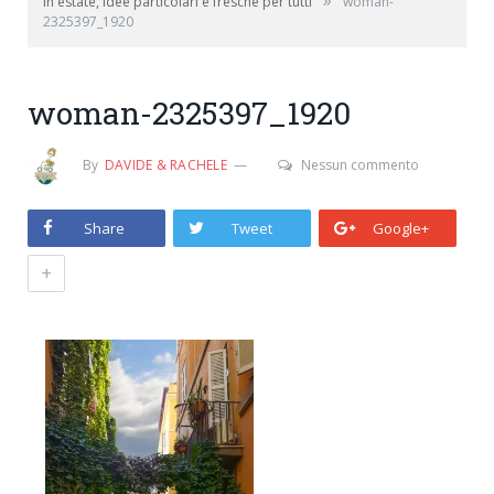
»
in estate, idee particolari e fresche per tutti
woman-
2325397_1920
woman-2325397_1920
By
DAVIDE & RACHELE
Nessun commento
Share
Tweet
Google+
+