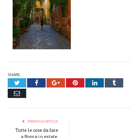
SHARE.
Twitter
Facebook
Google+
Pinterest
LinkedIn
Tumblr
Email
PREVIOUS ARTICLE
Tutte le cose da fare
a Roma in estate,