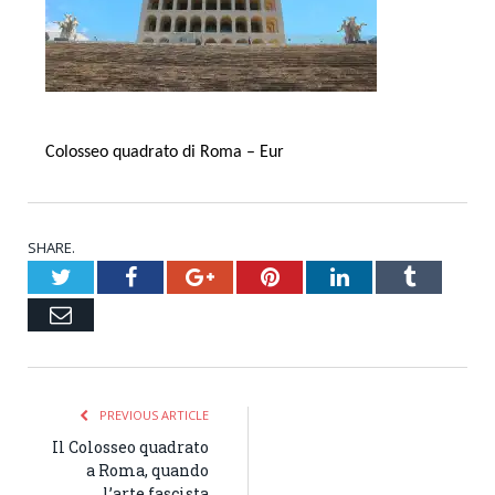
Colosseo quadrato di Roma – Eur
SHARE.
Twitter
Facebook
Google+
Pinterest
LinkedIn
Tumblr
Email
PREVIOUS ARTICLE
Il Colosseo quadrato
a Roma, quando
l’arte fascista