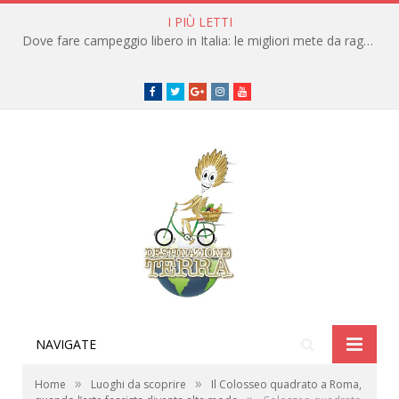
I PIÙ LETTI
Dove fare campeggio libero in Italia: le migliori mete da raggiungere in traghetto
Facebook
Twitter
Google+
instagram
youtube
NAVIGATE
»
»
Home
Luoghi da scoprire
Il Colosseo quadrato a Roma,