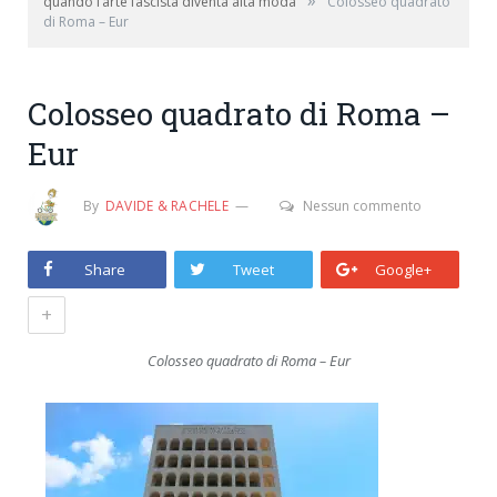
»
quando l’arte fascista diventa alta moda
Colosseo quadrato
di Roma – Eur
Colosseo quadrato di Roma –
Eur
By
DAVIDE & RACHELE
Nessun commento
Share
Tweet
Google+
+
Colosseo quadrato di Roma – Eur