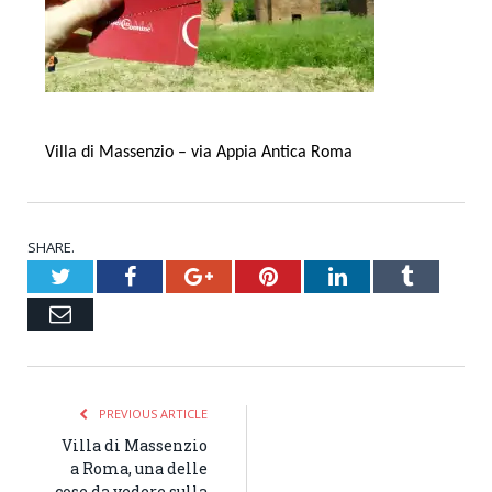
Villa di Massenzio – via Appia Antica Roma
SHARE.
Twitter
Facebook
Google+
Pinterest
LinkedIn
Tumblr
Email
PREVIOUS ARTICLE
Villa di Massenzio
a Roma, una delle
cose da vedere sulla