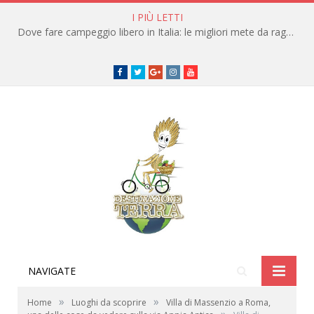
I PIÙ LETTI
Dove fare campeggio libero in Italia: le migliori mete da raggiungere in traghetto
Facebook
Twitter
Google+
instagram
youtube
NAVIGATE
»
»
Home
Luoghi da scoprire
Villa di Massenzio a Roma,