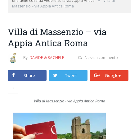
»
una delle cose da vedere sulla via Appia Antica
Villa di
Massenzio – via Appia Antica Roma
Villa di Massenzio – via
Appia Antica Roma
By
DAVIDE & RACHELE
Nessun commento
Share
Tweet
Google+
+
Villa di Massenzio - via Appia Antica Roma