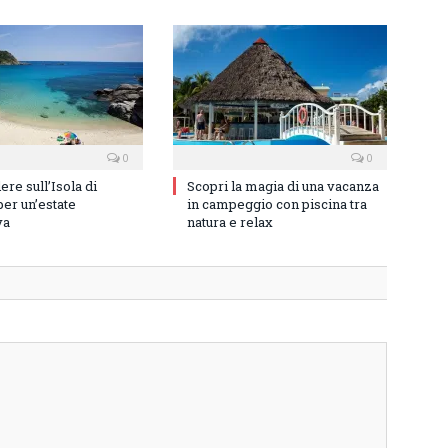
0
0
re sull’Isola di
Scopri la magia di una vacanza
er un’estate
in campeggio con piscina tra
va
natura e relax