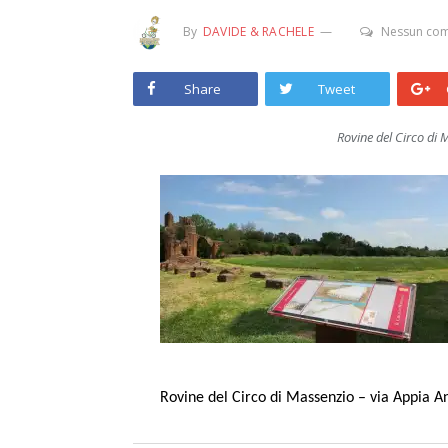
By
DAVIDE & RACHELE
Nessun co
Share
Tweet
Rovine del Circo di 
Rovine del Circo di Massenzio – via Appia 