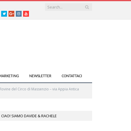
acebook
Twitter
Google+
instagram
youtube
 MARKETING
NEWSLETTER
CONTATTACI
Rovine del Circo di Massenzio – via Appia Antica
CIAO! SIAMO DAVIDE & RACHELE