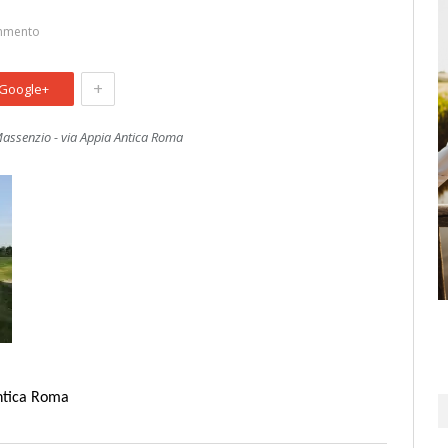
mmento
+
Google+
Massenzio - via Appia Antica Roma
Antica Roma