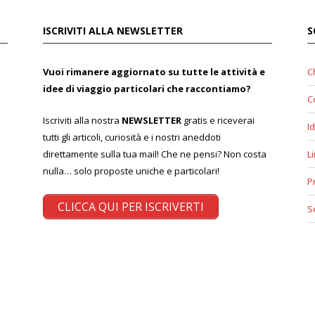
ISCRIVITI ALLA NEWSLETTER
S
Vuoi rimanere aggiornato su tutte le attività e
C
idee di viaggio particolari che raccontiamo?
C
Iscriviti alla nostra
NEWSLETTER
gratis e riceverai
Id
tutti gli articoli, curiosità e i nostri aneddoti
direttamente sulla tua mail! Che ne pensi? Non costa
L
nulla… solo proposte uniche e particolari!
P
CLICCA QUI PER ISCRIVERTI
S