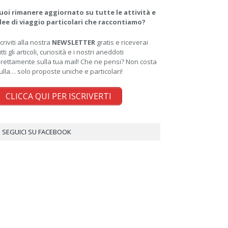
uoi rimanere aggiornato su tutte le attività e
dee di viaggio particolari che raccontiamo?
scriviti alla nostra
NEWSLETTER
gratis e riceverai
utti gli articoli, curiosità e i nostri aneddoti
irettamente sulla tua mail! Che ne pensi? Non costa
ulla… solo proposte uniche e particolari!
CLICCA QUI PER ISCRIVERTI
SEGUICI SU FACEBOOK