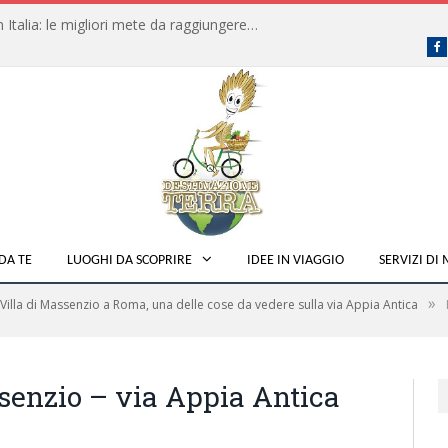
Dove fare campeggio libero in Italia: le migliori mete da raggiungere in traghetto
F
DA TE
LUOGHI DA SCOPRIRE
IDEE IN VIAGGIO
SERVIZI DI
»
Villa di Massenzio a Roma, una delle cose da vedere sulla via Appia Antica
senzio – via Appia Antica