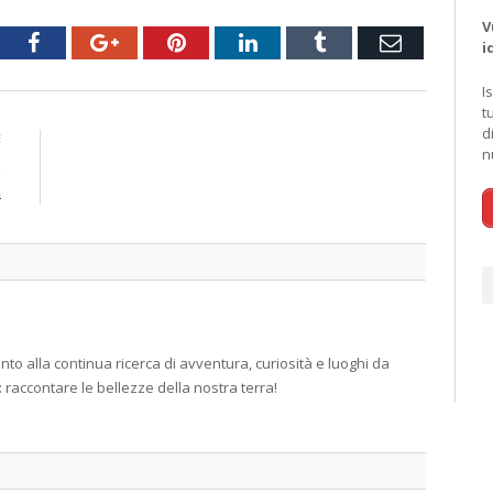
V
tter
Facebook
Google+
Pinterest
LinkedIn
Tumblr
Email
i
I
t
d
E
n
e
a
 alla continua ricerca di avventura, curiosità e luoghi da
: raccontare le bellezze della nostra terra!