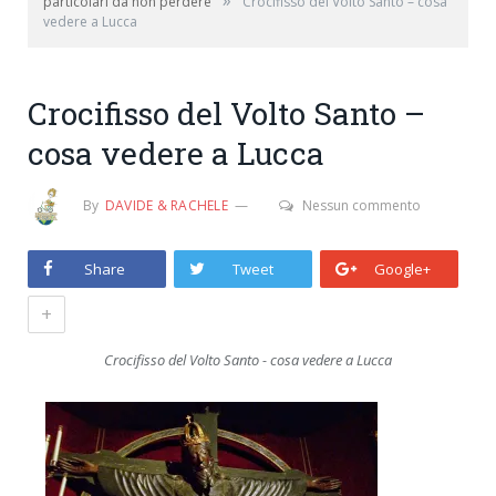
»
particolari da non perdere
Crocifisso del Volto Santo – cosa
vedere a Lucca
Crocifisso del Volto Santo –
cosa vedere a Lucca
By
DAVIDE & RACHELE
Nessun commento
Share
Tweet
Google+
+
Crocifisso del Volto Santo - cosa vedere a Lucca