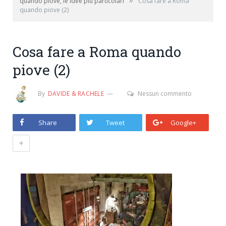
»
quando piove, le idee più particolari
Cosa fare a Roma
quando piove (2)
Cosa fare a Roma quando
piove (2)
By
DAVIDE & RACHELE
Nessun commento
Share
Tweet
Google+
+