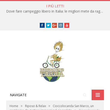
I PIÙ LETTI
Dove fare campeggio libero in Italia: le migliori mete da raggiungere in traghetto
Facebook
Twitter
Google+
instagram
youtube
NAVIGATE
»
»
Home
Riposo & Relax
Cioccolocanda San Marco, un