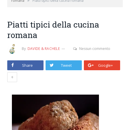
»
romana
Piatti tipici della cucina romana
Piatti tipici della cucina
romana
By
DAVIDE & RACHELE
Nessun commento
Share
Tweet
Google+
+