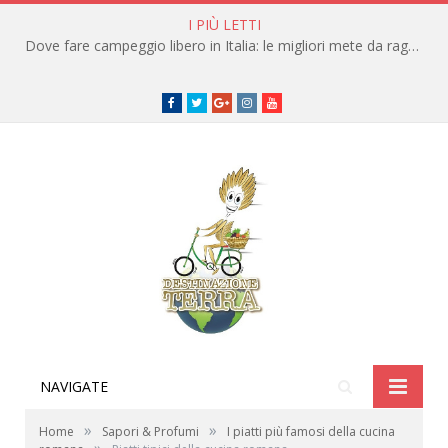
I PIÙ LETTI
Dove fare campeggio libero in Italia: le migliori mete da raggiungere in traghetto
Facebook
Twitter
Google+
instagram
youtube
NAVIGATE
»
»
Home
Sapori & Profumi
I piatti più famosi della cucina