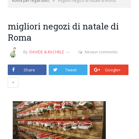
»
Roma per regali unici
migliori negozi di natale di Roma
migliori negozi di natale di
Roma
By
DAVIDE & RACHELE
Nessun commento
Share
Tweet
Google+
+