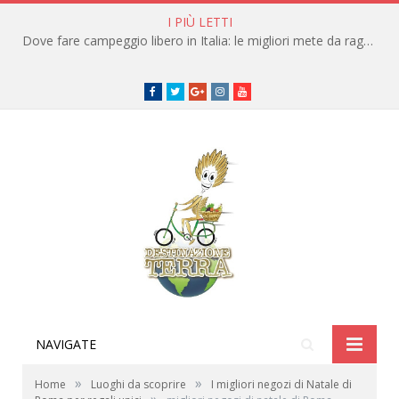
I PIÙ LETTI
Dove fare campeggio libero in Italia: le migliori mete da raggiungere in traghetto
Facebook
Twitter
Google+
instagram
youtube
NAVIGATE
»
»
Home
Luoghi da scoprire
I migliori negozi di Natale di