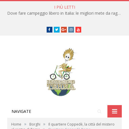
I PIÙ LETTI
Dove fare campeggio libero in Italia: le migliori mete da raggiungere in traghetto
Facebook
Twitter
Google+
instagram
youtube
NAVIGATE
»
»
Home
Borghi
Il quartiere Coppedè, la città del mistero