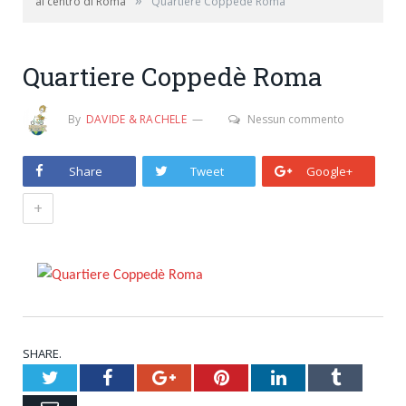
»
al centro di Roma
Quartiere Coppedè Roma
Quartiere Coppedè Roma
By
DAVIDE & RACHELE
Nessun commento
Share
Tweet
Google+
+
SHARE.
Twitter
Facebook
Google+
Pinterest
LinkedIn
Tumblr