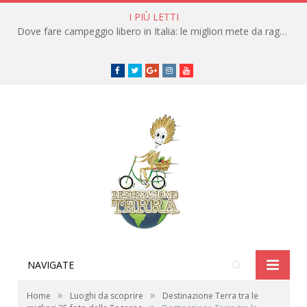
I PIÙ LETTI
Dove fare campeggio libero in Italia: le migliori mete da raggiungere in traghetto
Facebook
Twitter
Google+
instagram
youtube
NAVIGATE
»
»
Home
Luoghi da scoprire
Destinazione Terra tra le