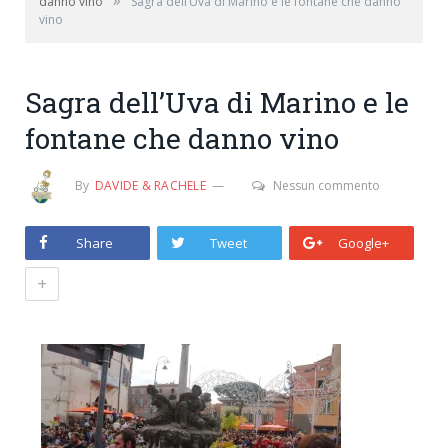
»
danno vino
Sagra dell’Uva di Marino e le fontane che danno
vino
Sagra dell’Uva di Marino e le
fontane che danno vino
By
DAVIDE & RACHELE
Nessun commento
Share
Tweet
Google+
+