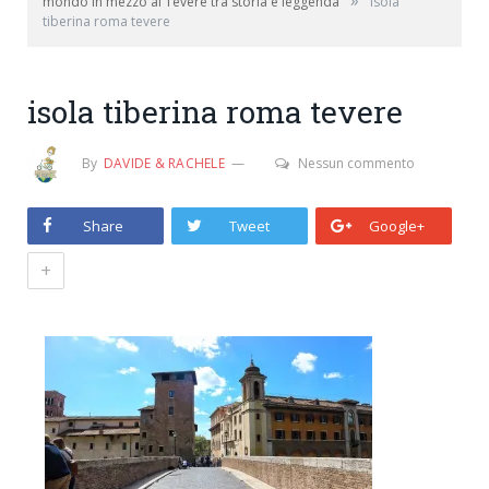
»
mondo in mezzo al Tevere tra storia e leggenda
isola
tiberina roma tevere
isola tiberina roma tevere
By
DAVIDE & RACHELE
Nessun commento
Share
Tweet
Google+
+