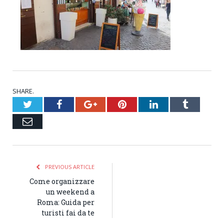
SHARE.
Twitter
Facebook
Google+
Pinterest
LinkedIn
Tumblr
Email
PREVIOUS ARTICLE
Come organizzare
un weekend a
Roma: Guida per
turisti fai da te