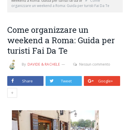
»
weekend a Roma: Guida per turisti fai da te
Come
organizzare un weekend a Roma: Guida per turisti Fai Da Te
Come organizzare un
weekend a Roma: Guida per
turisti Fai Da Te
By
DAVIDE & RACHELE
Nessun commento
Share
Tweet
Google+
+