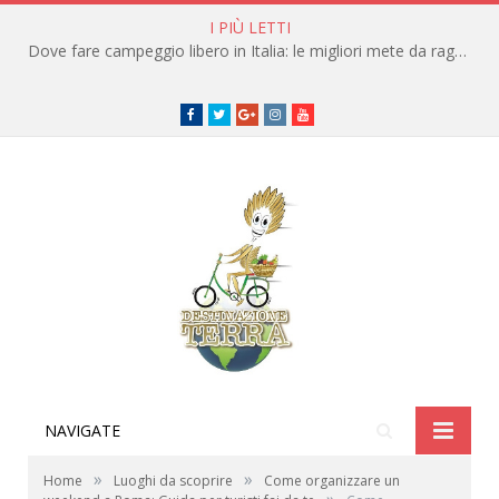
I PIÙ LETTI
Dove fare campeggio libero in Italia: le migliori mete da raggiungere in traghetto
Facebook
Twitter
Google+
instagram
youtube
NAVIGATE
»
»
Home
Luoghi da scoprire
Come organizzare un