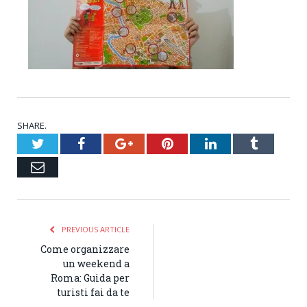
SHARE.
Twitter
Facebook
Google+
Pinterest
LinkedIn
Tumblr
Email
PREVIOUS ARTICLE
Come organizzare
un weekend a
Roma: Guida per
turisti fai da te