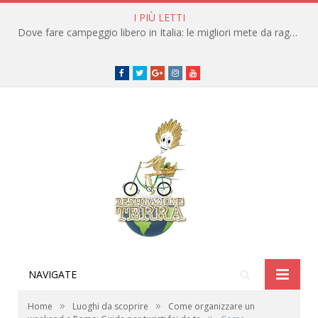
I PIÙ LETTI
Dove fare campeggio libero in Italia: le migliori mete da raggiungere in traghetto
Facebook
Twitter
Google+
instagram
youtube
NAVIGATE
»
»
Home
Luoghi da scoprire
Come organizzare un