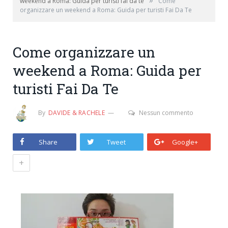
»
weekend a Roma: Guida per turisti fai da te
Come
organizzare un weekend a Roma: Guida per turisti Fai Da Te
Come organizzare un
weekend a Roma: Guida per
turisti Fai Da Te
By
DAVIDE & RACHELE
Nessun commento
Share
Tweet
Google+
+