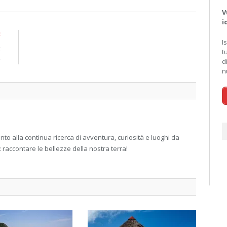
V
i
E
I
:
t
e
d
n
 alla continua ricerca di avventura, curiosità e luoghi da
: raccontare le bellezze della nostra terra!