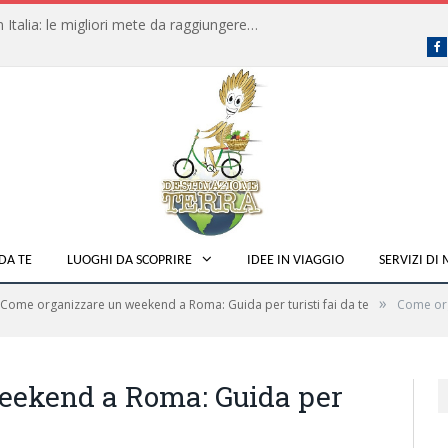
Dove fare campeggio libero in Italia: le migliori mete da raggiungere in traghetto
F
DA TE
LUOGHI DA SCOPRIRE
IDEE IN VIAGGIO
SERVIZI DI
»
Come organizzare un weekend a Roma: Guida per turisti fai da te
Come org
eekend a Roma: Guida per