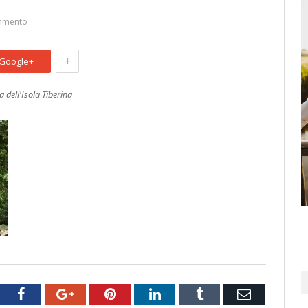
mmento
+
Google+
 dell'Isola Tiberina
tter
Facebook
Google+
Pinterest
LinkedIn
Tumblr
Email