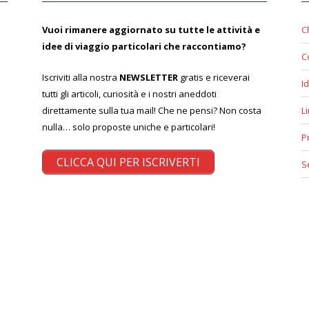
Vuoi rimanere aggiornato su tutte le attività e
C
idee di viaggio particolari che raccontiamo?
C
Iscriviti alla nostra
NEWSLETTER
gratis e riceverai
Id
tutti gli articoli, curiosità e i nostri aneddoti
direttamente sulla tua mail! Che ne pensi? Non costa
L
nulla… solo proposte uniche e particolari!
P
CLICCA QUI PER ISCRIVERTI
S