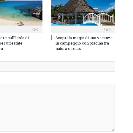
0
0
re sull’Isola di
Scopri la magia di una vacanza
er un’estate
in campeggio con piscina tra
va
natura e relax