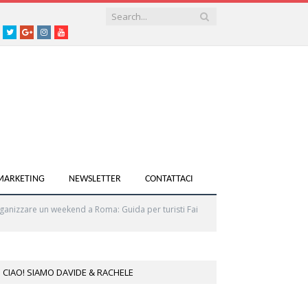
acebook
Twitter
Google+
instagram
youtube
 MARKETING
NEWSLETTER
CONTATTACI
anizzare un weekend a Roma: Guida per turisti Fai
CIAO! SIAMO DAVIDE & RACHELE