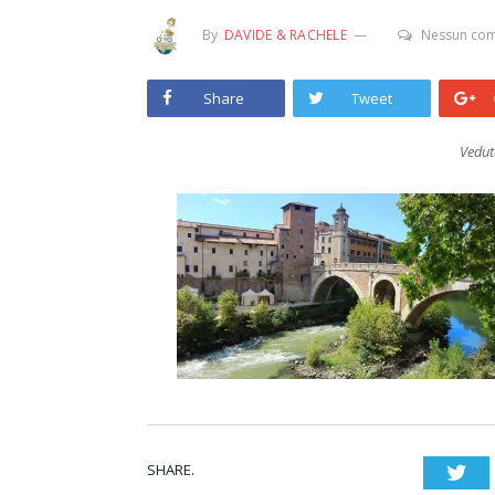
By
DAVIDE & RACHELE
Nessun co
Share
Tweet
Veduta
SHARE.
Twi