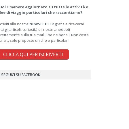
uoi rimanere aggiornato su tutte le attività e
dee di viaggio particolari che raccontiamo?
scriviti alla nostra
NEWSLETTER
gratis e riceverai
utti gli articoli, curiosità e i nostri aneddoti
irettamente sulla tua mail! Che ne pensi? Non costa
ulla… solo proposte uniche e particolari!
CLICCA QUI PER ISCRIVERTI
SEGUICI SU FACEBOOK