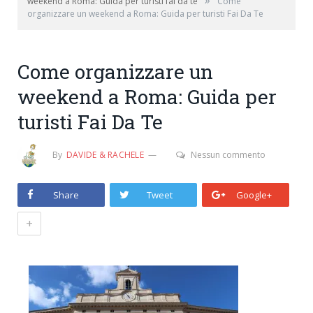
»
weekend a Roma: Guida per turisti fai da te
Come
organizzare un weekend a Roma: Guida per turisti Fai Da Te
Come organizzare un
weekend a Roma: Guida per
turisti Fai Da Te
By
DAVIDE & RACHELE
Nessun commento
Share
Tweet
Google+
+