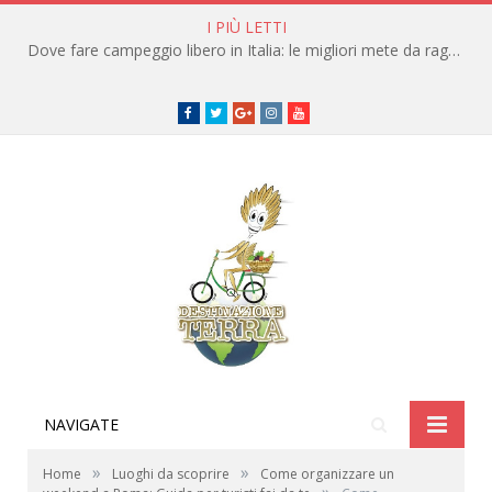
I PIÙ LETTI
Dove fare campeggio libero in Italia: le migliori mete da raggiungere in traghetto
Facebook
Twitter
Google+
instagram
youtube
NAVIGATE
»
»
Home
Luoghi da scoprire
Come organizzare un