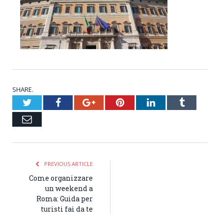
SHARE.
Twitter
Facebook
Google+
Pinterest
LinkedIn
Tumblr
Email
PREVIOUS ARTICLE
Come organizzare
un weekend a
Roma: Guida per
turisti fai da te