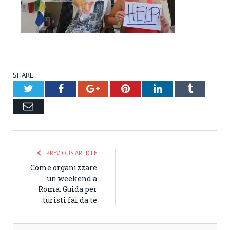
SHARE.
Twitter
Facebook
Google+
Pinterest
LinkedIn
Tumblr
Email
PREVIOUS ARTICLE
Come organizzare
un weekend a
Roma: Guida per
turisti fai da te