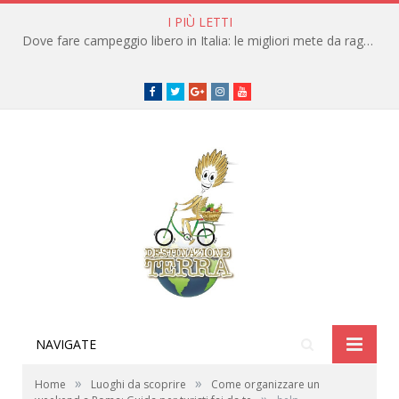
I PIÙ LETTI
Dove fare campeggio libero in Italia: le migliori mete da raggiungere in traghetto
Facebook
Twitter
Google+
instagram
youtube
NAVIGATE
»
»
Home
Luoghi da scoprire
Come organizzare un