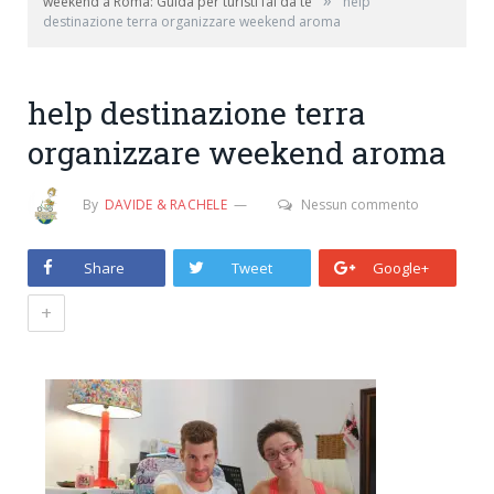
»
weekend a Roma: Guida per turisti fai da te
help
destinazione terra organizzare weekend aroma
help destinazione terra
organizzare weekend aroma
By
DAVIDE & RACHELE
Nessun commento
Share
Tweet
Google+
+