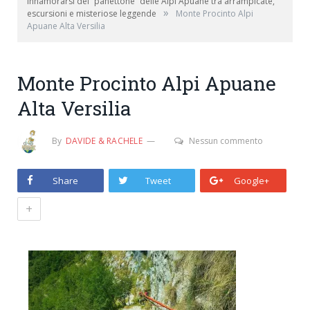
innamorarsi del “panettone” delle Alpi Apuane tra arrampicate,
»
escursioni e misteriose leggende
Monte Procinto Alpi
Apuane Alta Versilia
Monte Procinto Alpi Apuane
Alta Versilia
By
DAVIDE & RACHELE
Nessun commento
Share
Tweet
Google+
+