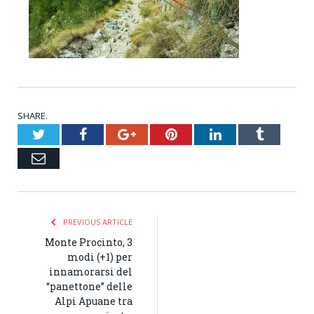
SHARE.
Twitter
Facebook
Google+
Pinterest
LinkedIn
Tumblr
Email
PREVIOUS ARTICLE
Monte Procinto, 3
modi (+1) per
innamorarsi del
“panettone” delle
Alpi Apuane tra