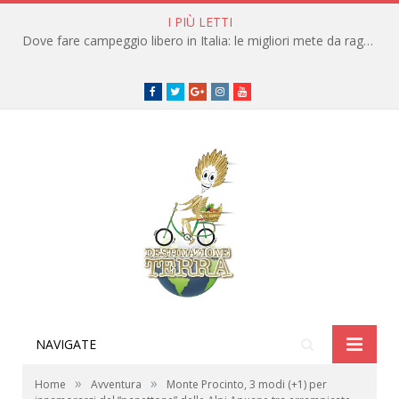
I PIÙ LETTI
Dove fare campeggio libero in Italia: le migliori mete da raggiungere in traghetto
Facebook
Twitter
Google+
instagram
youtube
NAVIGATE
»
»
Home
Avventura
Monte Procinto, 3 modi (+1) per