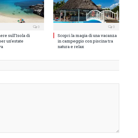
0
0
re sull’Isola di
Scopri la magia di una vacanza
er un’estate
in campeggio con piscina tra
va
natura e relax