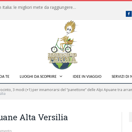
Dove fare campeggio libero in Italia: le migliori mete da raggiungere in traghetto
F
DA TE
LUOGHI DA SCOPRIRE
IDEE IN VIAGGIO
SERVIZI DI
ocinto, 3 modi (+1) per innamorarsi del “panettone” delle Alpi Apuane tra arram
ilia
ane Alta Versilia
mmento