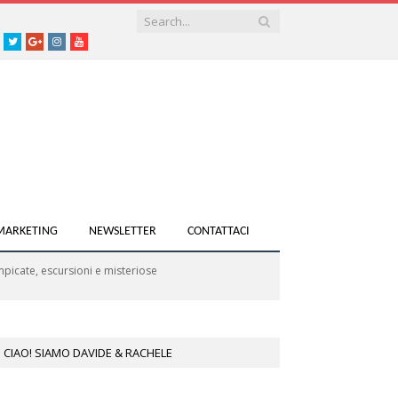
acebook
Twitter
Google+
instagram
youtube
 MARKETING
NEWSLETTER
CONTATTACI
picate, escursioni e misteriose
CIAO! SIAMO DAVIDE & RACHELE