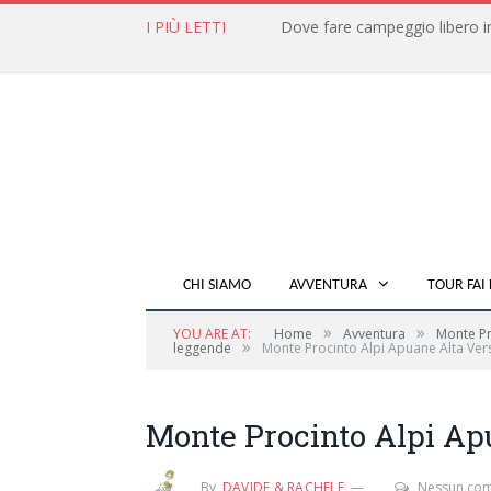
I PIÙ LETTI
CHI SIAMO
AVVENTURA
TOUR FAI 
»
»
YOU ARE AT:
Home
Avventura
Monte Pr
»
leggende
Monte Procinto Alpi Apuane Alta Vers
Monte Procinto Alpi Apu
By
DAVIDE & RACHELE
Nessun co