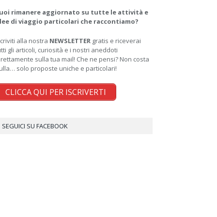
uoi rimanere aggiornato su tutte le attività e
dee di viaggio particolari che raccontiamo?
scriviti alla nostra
NEWSLETTER
gratis e riceverai
utti gli articoli, curiosità e i nostri aneddoti
irettamente sulla tua mail! Che ne pensi? Non costa
ulla… solo proposte uniche e particolari!
CLICCA QUI PER ISCRIVERTI
SEGUICI SU FACEBOOK