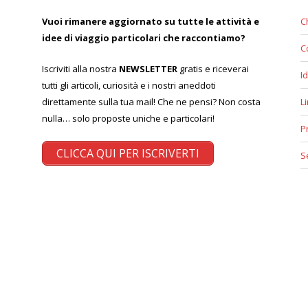
Vuoi rimanere aggiornato su tutte le attività e
C
idee di viaggio particolari che raccontiamo?
C
Iscriviti alla nostra
NEWSLETTER
gratis e riceverai
Id
tutti gli articoli, curiosità e i nostri aneddoti
direttamente sulla tua mail! Che ne pensi? Non costa
L
nulla… solo proposte uniche e particolari!
P
CLICCA QUI PER ISCRIVERTI
S