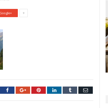
+
Google+
tter
Facebook
Google+
Pinterest
LinkedIn
Tumblr
Email