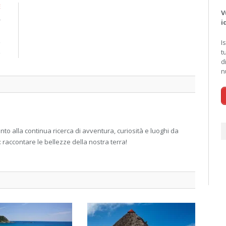
E
V
r
i
i
e
I
t
e
d
n
 alla continua ricerca di avventura, curiosità e luoghi da
: raccontare le bellezze della nostra terra!