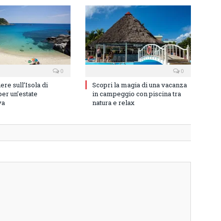
0
0
re sull’Isola di
Scopri la magia di una vacanza
er un’estate
in campeggio con piscina tra
va
natura e relax