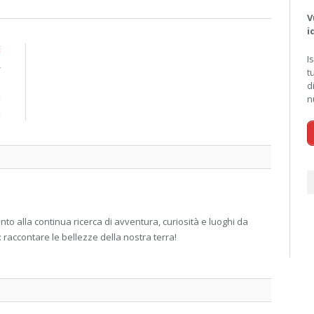
V
i
E
I
r
t
i
d
e
n
e
 alla continua ricerca di avventura, curiosità e luoghi da
: raccontare le bellezze della nostra terra!