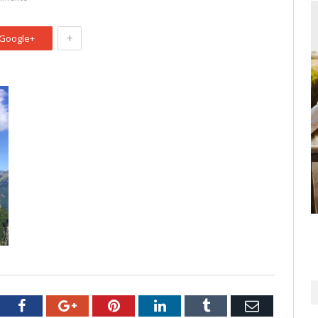
+
Google+
tter
Facebook
Google+
Pinterest
LinkedIn
Tumblr
Email