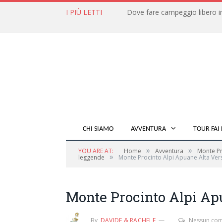
I PIÙ LETTI
CHI SIAMO
AVVENTURA
TOUR FAI 
»
»
YOU ARE AT:
Home
Avventura
Monte Pr
»
leggende
Monte Procinto Alpi Apuane Alta Vers
Monte Procinto Alpi Apu
By
DAVIDE & RACHELE
Nessun co