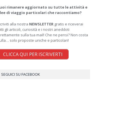
uoi rimanere aggiornato su tutte le attività e
dee di viaggio particolari che raccontiamo?
scriviti alla nostra
NEWSLETTER
gratis e riceverai
utti gli articoli, curiosità e i nostri aneddoti
irettamente sulla tua mail! Che ne pensi? Non costa
ulla… solo proposte uniche e particolari!
CLICCA QUI PER ISCRIVERTI
SEGUICI SU FACEBOOK