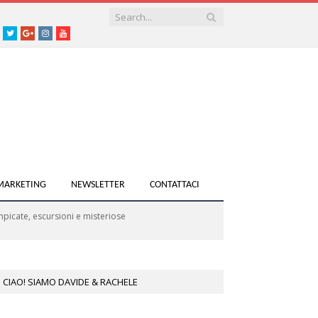
acebook
Twitter
Google+
instagram
youtube
 MARKETING
NEWSLETTER
CONTATTACI
picate, escursioni e misteriose
CIAO! SIAMO DAVIDE & RACHELE