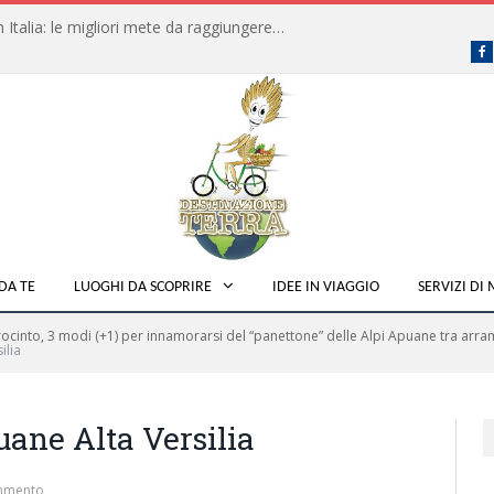
Dove fare campeggio libero in Italia: le migliori mete da raggiungere in traghetto
F
DA TE
LUOGHI DA SCOPRIRE
IDEE IN VIAGGIO
SERVIZI DI
ocinto, 3 modi (+1) per innamorarsi del “panettone” delle Alpi Apuane tra arram
ilia
ane Alta Versilia
mmento