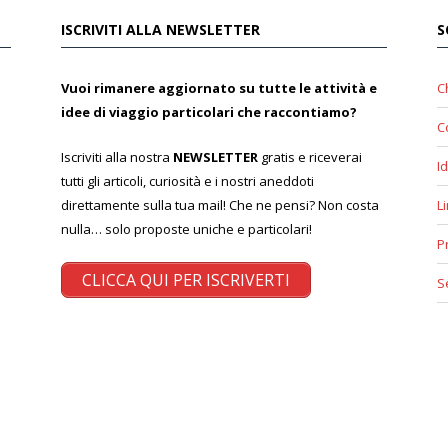
ISCRIVITI ALLA NEWSLETTER
S
Vuoi rimanere aggiornato su tutte le attività e
C
idee di viaggio particolari che raccontiamo?
C
Iscriviti alla nostra
NEWSLETTER
gratis e riceverai
Id
tutti gli articoli, curiosità e i nostri aneddoti
direttamente sulla tua mail! Che ne pensi? Non costa
L
nulla… solo proposte uniche e particolari!
P
CLICCA QUI PER ISCRIVERTI
S