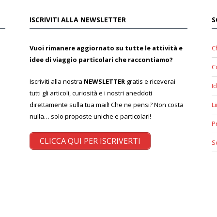
ISCRIVITI ALLA NEWSLETTER
S
Vuoi rimanere aggiornato su tutte le attività e
C
idee di viaggio particolari che raccontiamo?
C
Iscriviti alla nostra
NEWSLETTER
gratis e riceverai
Id
tutti gli articoli, curiosità e i nostri aneddoti
direttamente sulla tua mail! Che ne pensi? Non costa
L
nulla… solo proposte uniche e particolari!
P
CLICCA QUI PER ISCRIVERTI
S