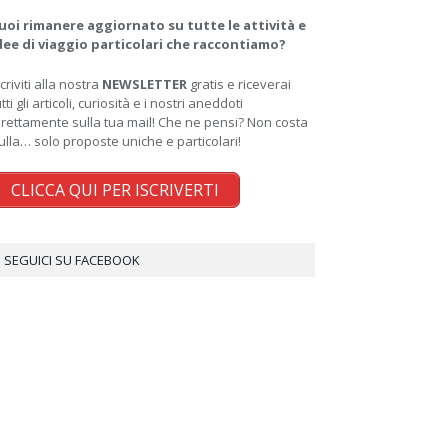
uoi rimanere aggiornato su tutte le attività e
dee di viaggio particolari che raccontiamo?
scriviti alla nostra
NEWSLETTER
gratis e riceverai
utti gli articoli, curiosità e i nostri aneddoti
irettamente sulla tua mail! Che ne pensi? Non costa
ulla… solo proposte uniche e particolari!
CLICCA QUI PER ISCRIVERTI
SEGUICI SU FACEBOOK