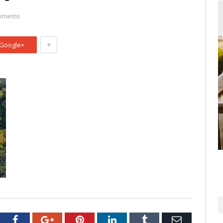
mmento
+
Google+
tter
Facebook
Google+
Pinterest
LinkedIn
Tumblr
Email