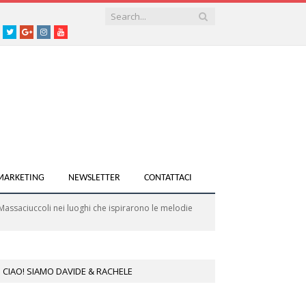
acebook
Twitter
Google+
instagram
youtube
 MARKETING
NEWSLETTER
CONTATTACI
i Massaciuccoli nei luoghi che ispirarono le melodie
CIAO! SIAMO DAVIDE & RACHELE