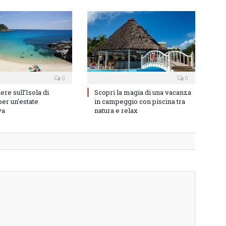
0
0
re sull’Isola di
Scopri la magia di una vacanza
er un’estate
in campeggio con piscina tra
va
natura e relax