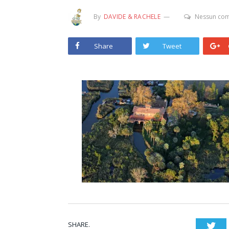
By
DAVIDE & RACHELE
Nessun co
Share
Tweet
SHARE.
Twi