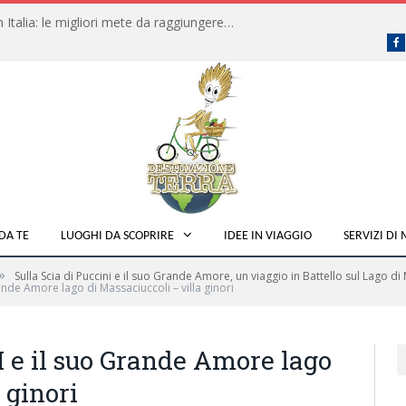
Dove fare campeggio libero in Italia: le migliori mete da raggiungere in traghetto
F
DA TE
LUOGHI DA SCOPRIRE
IDEE IN VIAGGIO
SERVIZI DI
»
Sulla Scia di Puccini e il suo Grande Amore, un viaggio in Battello sul Lago d
nde Amore lago di Massaciuccoli – villa ginori
e il suo Grande Amore lago
 ginori