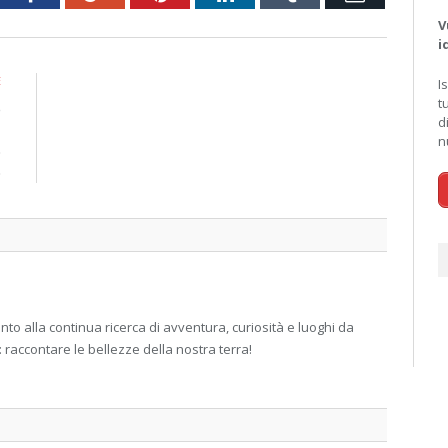
V
i
E
I
t
e
d
i
n
o
o
 alla continua ricerca di avventura, curiosità e luoghi da
: raccontare le bellezze della nostra terra!