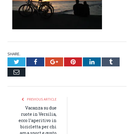
SHARE.
Twitter
Facebook
Google+
Pinterest
LinkedIn
Tumblr
Email
PREVIOUS ARTICLE
Vacanza su due
ruote in Versilia,
ecco l’aperitivo in
bicicletta per chi
ama sport e gusto