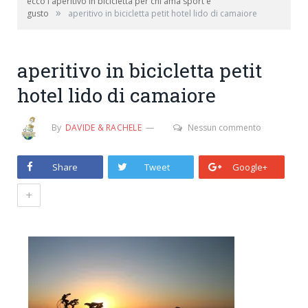
ecco l'aperitivo in bicicletta per chi ama sport e
»
gusto
aperitivo in bicicletta petit hotel lido di camaiore
aperitivo in bicicletta petit
hotel lido di camaiore
By
DAVIDE & RACHELE
Nessun commento
Share
Tweet
Google+
+