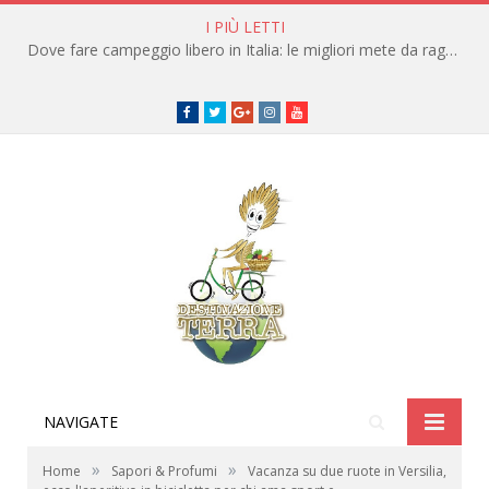
I PIÙ LETTI
Dove fare campeggio libero in Italia: le migliori mete da raggiungere in traghetto
Facebook
Twitter
Google+
instagram
youtube
NAVIGATE
»
»
Home
Sapori & Profumi
Vacanza su due ruote in Versilia,