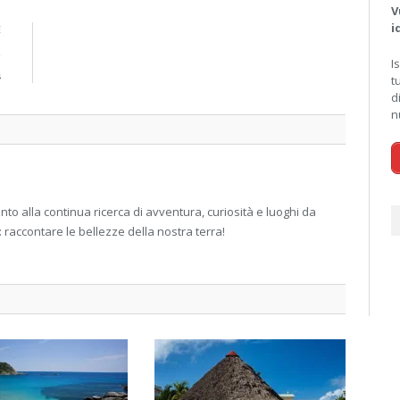
V
i
E
e
I
a
t
d
n
 alla continua ricerca di avventura, curiosità e luoghi da
: raccontare le bellezze della nostra terra!