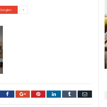
+
Google+
tter
Facebook
Google+
Pinterest
LinkedIn
Tumblr
Email