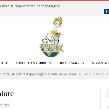
Dove fare campeggio libero in Italia: le migliori mete da raggiungere in traghetto
F
DA TE
LUOGHI DA SCOPRIRE
IDEE IN VIAGGIO
SERVIZI DI
»
t Hotel, una villetta d’epoca oggi bike hotel della Versilia
Petit Hotel Lido d
aiore
mmento