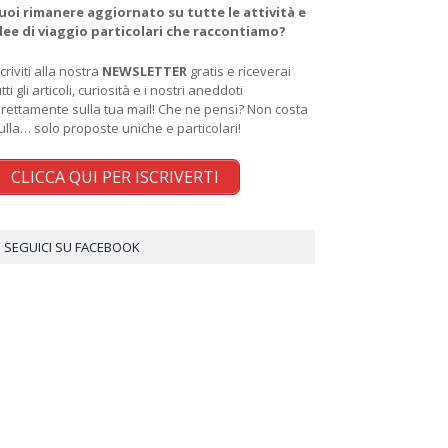
uoi rimanere aggiornato su tutte le attività e
dee di viaggio particolari che raccontiamo?
scriviti alla nostra
NEWSLETTER
gratis e riceverai
utti gli articoli, curiosità e i nostri aneddoti
irettamente sulla tua mail! Che ne pensi? Non costa
ulla… solo proposte uniche e particolari!
CLICCA QUI PER ISCRIVERTI
SEGUICI SU FACEBOOK