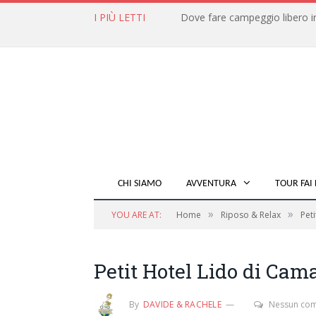
I PIÙ LETTI
CHI SIAMO
AVVENTURA
TOUR FAI 
»
»
YOU ARE AT:
Home
Riposo & Relax
Peti
Petit Hotel Lido di Cam
By
DAVIDE & RACHELE
Nessun co