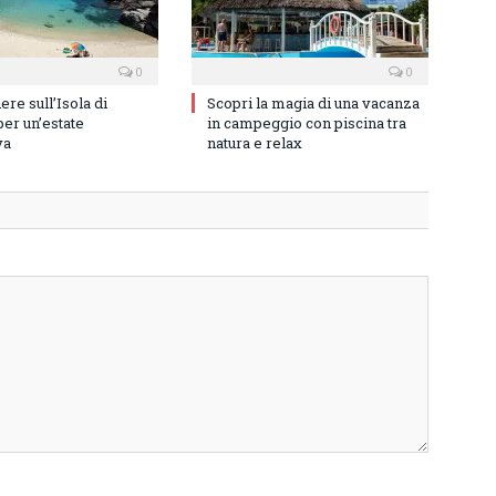
0
0
re sull’Isola di
Scopri la magia di una vacanza
er un’estate
in campeggio con piscina tra
va
natura e relax