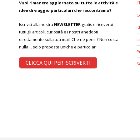
Vuoi rimanere aggiornato su tutte le attività e
C
idee di viaggio particolari che raccontiamo?
C
Iscriviti alla nostra
NEWSLETTER
gratis e riceverai
Id
tutti gli articoli, curiosità e i nostri aneddoti
direttamente sulla tua mail! Che ne pensi? Non costa
L
nulla… solo proposte uniche e particolari!
P
CLICCA QUI PER ISCRIVERTI
S