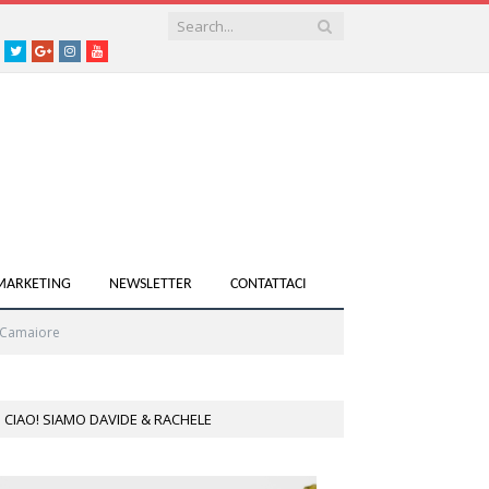
acebook
Twitter
Google+
instagram
youtube
 MARKETING
NEWSLETTER
CONTATTACI
i Camaiore
CIAO! SIAMO DAVIDE & RACHELE