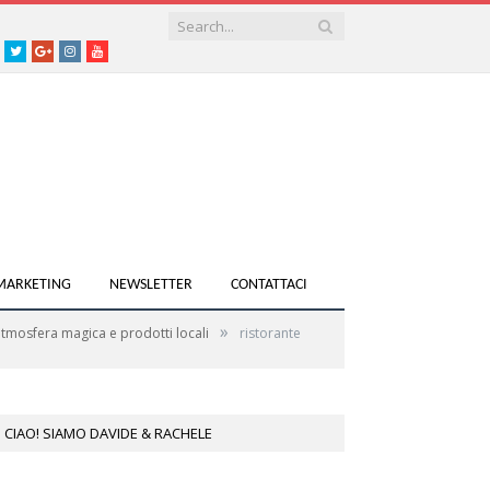
acebook
Twitter
Google+
instagram
youtube
 MARKETING
NEWSLETTER
CONTATTACI
»
’atmosfera magica e prodotti locali
ristorante
CIAO! SIAMO DAVIDE & RACHELE