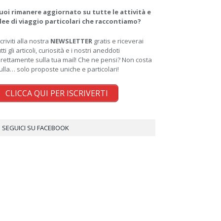
uoi rimanere aggiornato su tutte le attività e
dee di viaggio particolari che raccontiamo?
scriviti alla nostra
NEWSLETTER
gratis e riceverai
utti gli articoli, curiosità e i nostri aneddoti
irettamente sulla tua mail! Che ne pensi? Non costa
ulla… solo proposte uniche e particolari!
CLICCA QUI PER ISCRIVERTI
SEGUICI SU FACEBOOK