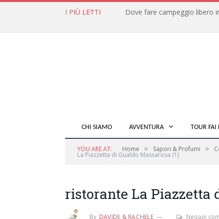
I PIÙ LETTI
CHI SIAMO
AVVENTURA
TOUR FAI 
»
»
YOU ARE AT:
Home
Sapori & Profumi
C
La Piazzetta di Gualdo Massarosa (1)
ristorante La Piazzetta 
By
DAVIDE & RACHELE
Nessun co