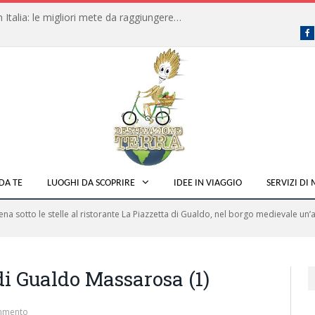
Dove fare campeggio libero in Italia: le migliori mete da raggiungere in traghetto
F
DA TE
LUOGHI DA SCOPRIRE
IDEE IN VIAGGIO
SERVIZI DI
ena sotto le stelle al ristorante La Piazzetta di Gualdo, nel borgo medievale un
di Gualdo Massarosa (1)
mmento