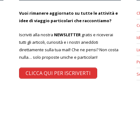
Vuoi rimanere aggiornato su tutte le attività e
C
idee di viaggio particolari che raccontiamo?
C
Iscriviti alla nostra
NEWSLETTER
gratis e riceverai
Id
tutti gli articoli, curiosità e i nostri aneddoti
direttamente sulla tua mail! Che ne pensi? Non costa
L
nulla… solo proposte uniche e particolari!
P
CLICCA QUI PER ISCRIVERTI
S