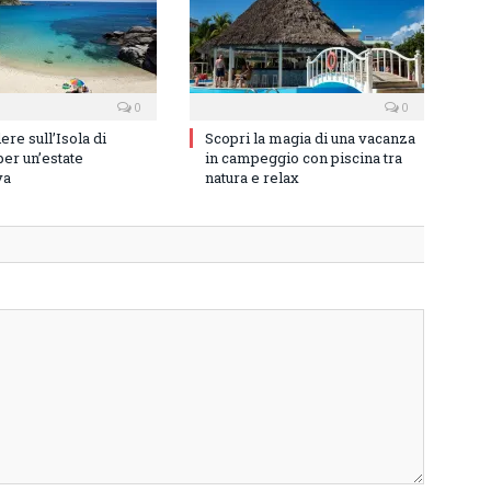
0
0
re sull’Isola di
Scopri la magia di una vacanza
er un’estate
in campeggio con piscina tra
va
natura e relax