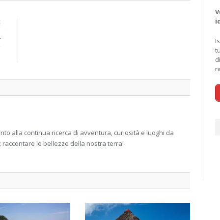
V
i
E
a
I
e
t
i
d
n
 alla continua ricerca di avventura, curiosità e luoghi da
: raccontare le bellezze della nostra terra!