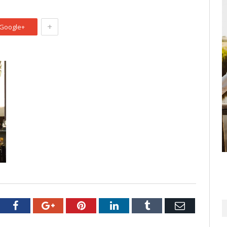
+
Google+
tter
Facebook
Google+
Pinterest
LinkedIn
Tumblr
Email